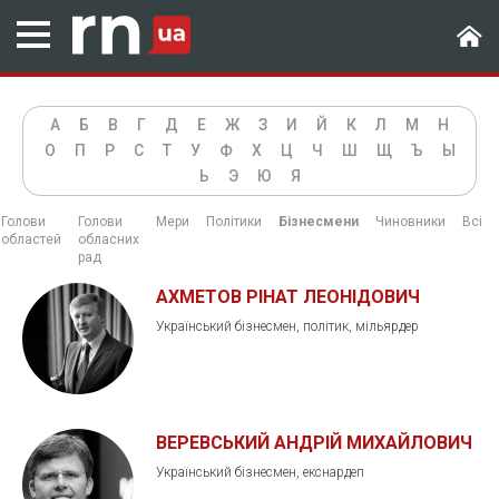
А
Б
В
Г
Д
Е
Ж
З
И
Й
К
Л
М
Н
О
П
Р
С
Т
У
Ф
Х
Ц
Ч
Ш
Щ
Ъ
Ы
Ь
Э
Ю
Я
Голови
Голови
Мери
Політики
Бізнесмени
Чиновники
Всі
областей
обласних
рад
АХМЕТОВ РІНАТ ЛЕОНІДОВИЧ
Український бізнесмен, політик, мільярдер
ВЕРЕВСЬКИЙ АНДРІЙ МИХАЙЛОВИЧ
Український бізнесмен, екснардеп