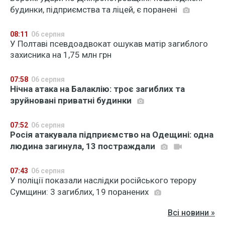
будинки, підприємства та ліцей, є поранені
08:11
06 серпня
У Полтаві псевдоадвокат ошукав матір загиблого
захисника на 1,75 млн грн
07:58
06 серпня
Нічна атака на Балаклію: троє загиблих та
зруйновані приватні будинки
07:52
06 серпня
Росія атакувала підприємство на Одещині: одна
людина загинула, 13 постраждали
07:43
06 серпня
У поліції показали наслідки російського терору
Сумщини: 3 загиблих, 19 поранених
Всі новини »