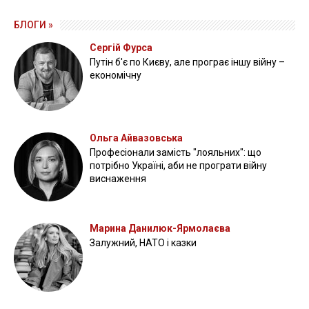
БЛОГИ »
Сергій Фурса
Путін б'є по Києву, але програє іншу війну –
економічну
Ольга Айвазовська
Професіонали замість "лояльних": що
потрібно Україні, аби не програти війну
виснаження
Марина Данилюк-Ярмолаєва
Залужний, НАТО і казки