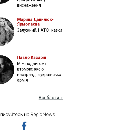
виснаження
Марина Данилюк-
Ярмолаєва
Залужний, НАТО і казки
Павло Казарін
Між подвигом і
втомою: якою
насправді є українська
армія
Всі блоги »
дписуйтесь на RegioNews