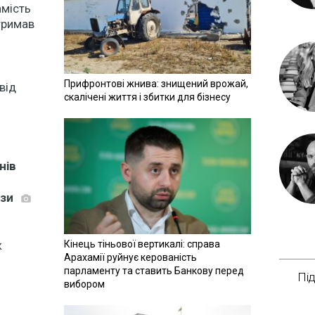
амість
тримав
Прифронтові жнива: знищений врожай,
від
скалічені життя і збитки для бізнесу
нів
ози
к
Кінець тіньової вертикалі: справа
Арахамії руйнує керованість
парламенту та ставить Банкову перед
Пі
вибором