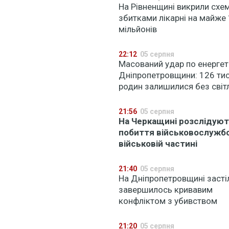
На Рівненщині викрили схем
збитками лікарні на майже
мільйонів
22:12
05 серпня
Масований удар по енергет
Дніпропетровщини: 126 ти
родин залишилися без світ
21:56
05 серпня
На Черкащині розслідую
побиття військовослужб
військовій частині
21:40
05 серпня
На Дніпропетровщині засті
завершилось кривавим
конфліктом з убивством
21:20
05 серпня