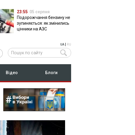
23:55
05 серпня
Подорожчання бензину не
зупиняється: як змінились
цінники на АЗС
|
UA
RU
Відео
Блоги