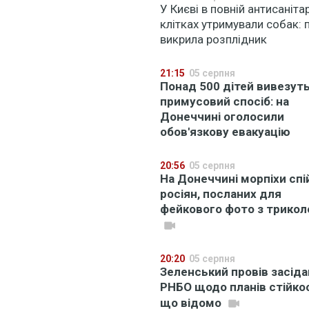
У Києві в повній антисанітар
клітках утримували собак: п
викрила розплідник
21:15
05 серпня
Понад 500 дітей вивезуть
примусовий спосіб: на
Донеччині оголосили
обов'язкову евакуацію
20:56
05 серпня
На Донеччині морпіхи сп
росіян, посланих для
фейкового фото з трико
20:20
05 серпня
Зеленський провів засід
РНБО щодо планів стійкос
що відомо