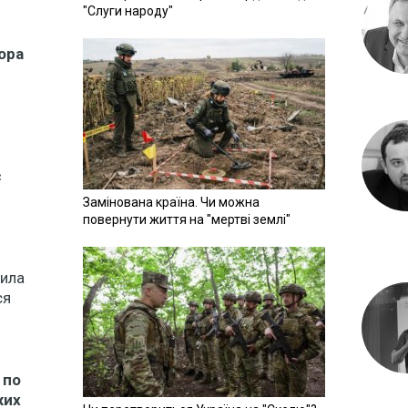
"Слуги народу"
тора
є
Замінована країна. Чи можна
повернути життя на "мертві землі"
била
ся
 по
жих