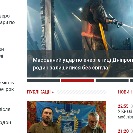
веро
дари по
ри
лі
Масований удар по енергетиці Дніпропетров
родин залишилися без світла
амість
ечірок
ПУБЛІКАЦІЇ »
НОВИН
22:55
0
після
У Києві
мобіліз
ордон
21:20
0