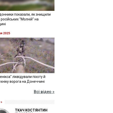
донники показали, як знищили
 російських "Молній" на
щині
ня 2025
Фенікса" ліквідували піхоту й
хніку ворога на Донеччині
Всі відео »
 »
ТКАЧ КОСТЯНТИН