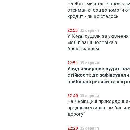
На Житомирщині чоловік з
отримання соцдопомоги о
кредит - як це сталось
22:55
05 серпня
У Києві судили за ухилення 
мобілізації чоловіка з
бронюванням
22:51
05 серпня
Уряд завершив аудит пла
стійкості: де зафіксували
найбільші ризики та загр
22:40
05 серпня
На Львівщині прикордонни
продавав ухилянтам "вільну
дорогу"
22:20
05 серпня