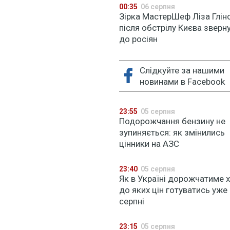
00:35
06 серпня
Зірка МастерШеф Ліза Глін
після обстрілу Києва зверн
до росіян
Слідкуйте за нашими
новинами в Facebook
23:55
05 серпня
Подорожчання бензину не
зупиняється: як змінились
цінники на АЗС
23:40
05 серпня
Як в Україні дорожчатиме х
до яких цін готуватись уже 
серпні
23:15
05 серпня