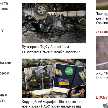
ії та
оліція
Прикор
девʼять
Харків
 у
07 серп
Бунт проти ТЦК у Львові. Чим
загрожують Україні подібні протести
іймали
лором
Бійці "
бронете
ання
ДОСЬЄ
ті:
Корупційний марафон. Що відомо про
нові справи НАБУ проти нардепів від