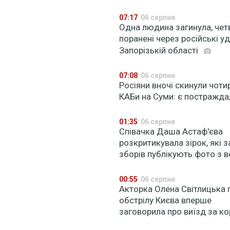
07:17
06 серпня
Одна людина загинула, чет
поранені через російські у
Запорізькій області
07:08
06 серпня
Росіяни вночі скинули чоти
КАБи на Суми: є постражда
ий удар РФ по Києву та Київщині: 17 загиблих, 44
ждалих – Зеленський
01:35
06 серпня
Співачка Даша Астаф'єва
розкритикувала зірок, які з
зборів публікують фото з в
00:55
06 серпня
Акторка Олена Світлицька 
обстрілу Києва вперше
заговорила про виїзд за к