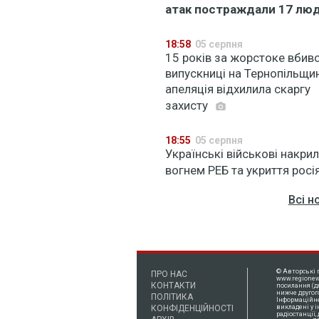
атак постраждали 17 лю
18:58
05 серпня
15 років за жорстоке вбив
випускниці на Тернопільщин
апеляція відхилила скаргу
захисту
18:55
05 серпня
Українські військові накри
вогнем РЕБ та укриття росі
Всі н
© Авторські 
ПРО НАС
www.regionew
КОНТАКТИ
посилання (д
нижче другог
ПОЛІТИКА
Інформаційне 
КОНФІДЕНЦІЙНОСТІ
викладені у 
радіостанції,