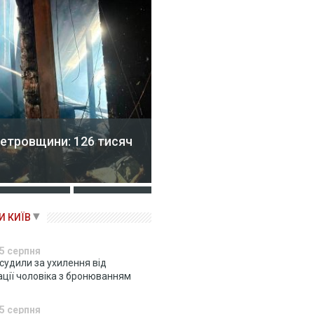
щини: 126 тисяч
На Черкащині розслідують по
військовій частині
И КИЇВ
5 серпня
 судили за ухилення від
ації чоловіка з бронюванням
5 серпня