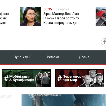
00:35
06 серпня
ф'єва
Зірка МастерШеф Ліза
, які
Глінська після обстрілу
ікують
Києва звернулась до
росіян
Публікації
Регіони
Досьє