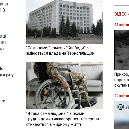
у зі
 13
ВІДЕО 
27 квітн
иці
сяч
"Самопоміч" замість "Свободи": як
ла
змінюється влада на Тернопільщині
ть
овця у
Прикор
ворожої
окупант
20 квітн
лля
"Я така сама людина!": з якими
труднощами тяжкопоранені ветерани
стикаються в мирному житті