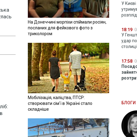
У Києві
ська
утримув
розплі
улась
На Донеччині морпіхи спіймали росіян,
посланих для фейкового фото з
18:19
0
триколором
У Геншт
удар по
столиці
17:58
0
Посадо
зайнят
розтрат
Мобілізація, каліцтва, ПТСР:
БЛОГИ 
створювати сім'ї в Україні стало
ліб:
складніше
в