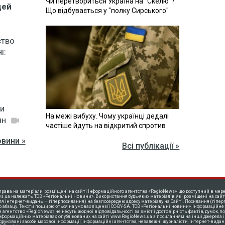
Чи перетвориться Україна на "Скелю"?
дей
Що відбувається у "полку Сирського"
ство
і:
ли
На межі вибуху. Чому українці дедалі
ян
частіше йдуть на відкритий спротив
овини »
Всі публікації »
права на матеріали, розміщені на сайті Інформаційного агентства «RegioNews», що доступний в мере
s.ua належать ТОВ «Регіональні Новини». Використання будь-яких матеріалів, які розміщені на сайт
ля інтернет-видань — гіперпосилання) на безпосередню адресу матеріалу на Сайті. Посилання (гіпер
о абзацу. Тексти поширюються нa умовах ліцензії CC-BY-SA. ТОВ «Регіональні новини», Інформаційне
агентство «RegioNews» не несуть жодної відповідальності за зміст і достовірність фактів, думок, пог
інформаційних матеріалах, опублікованих на сайті www.RegioNews.ua з посиланням на інші джерела і
 друковані засоби масової інформації, інформаційні агентства, незалежні журналісти, інтернет-видан