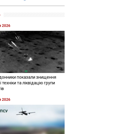
»
я 2026
донники показали знищення
 техніки та ліквідацію групи
ів
я 2026