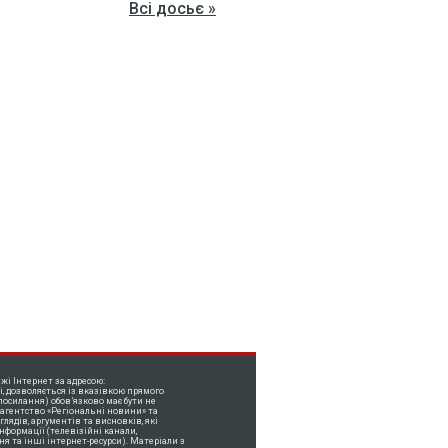
Всі досьє »
жі Інтернет за адресою:
і, дозволяється із вказівкою прямого
посилання) обов’язково має бути не
 агентство «Регіональні новини» та
лядів, аргументів та висновків, які
нформації (телевізійні канали,
ня та інші інтернет-ресурси). Матеріали з