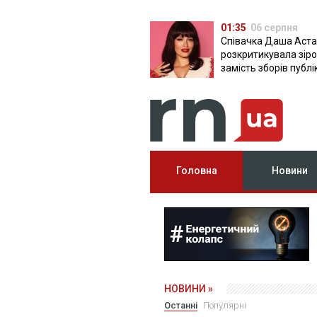
01:35
06 серпня
Співачка Даша Аста
розкритикувала зірок
замість зборів публ
фото з вечірок
Головна
Новини
НОВИНИ »
Останні
Популярні