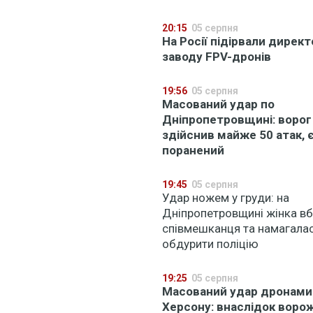
20:15
05 серпня
На Росії підірвали дирек
заводу FPV-дронів
19:56
05 серпня
Масований удар по
Дніпропетровщині: ворог
здійснив майже 50 атак, 
поранений
19:45
05 серпня
Удар ножем у груди: на
Дніпропетровщині жінка в
співмешканця та намагала
обдурити поліцію
19:25
05 серпня
Масований удар дронами
Херсону: внаслідок воро