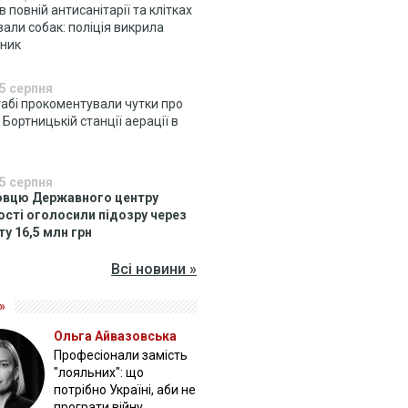
 в повній антисанітарії та клітках
али собак: поліція викрила
дник
5 серпня
абі прокоментували чутки про
 Бортницькій станції аерації в
5 серпня
вцю Державного центру
ості оголосили підозру через
у 16,5 млн грн
Всі новини »
»
Ольга Айвазовська
Професіонали замість
"лояльних": що
потрібно Україні, аби не
програти війну