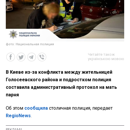
фото: Национальная полиция
Читайте також
українською мовою
В Киеве из-за конфликта между жительницей
Голосеевского района и подростком полиция
составила административный протокол на мать
парня
Об этом
сообщила
столичная полиция, передает
RegioNews
.