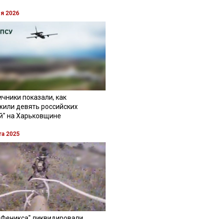
ля 2026
чники показали, как
жили девять российских
й" на Харьковщине
та 2025
"Феникса" ликвидировали