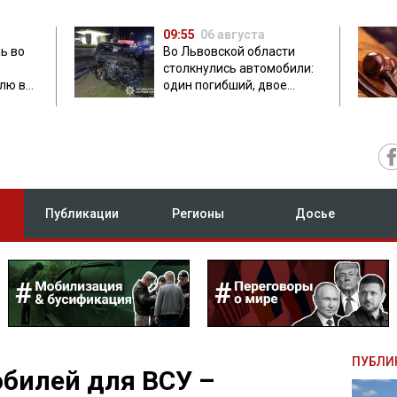
09:55
06 августа
ь во
Во Львовской области
столкнулись автомобили:
лю в
один погибший, двое
травмированных
Публикации
Регионы
Досье
ПУБЛИ
билей для ВСУ –