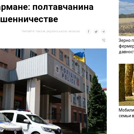
рмане: полтавчанина
ошенничестве
Читайте також українською мовою
Зерно п
фермер
давнос
Мобили
семьи 