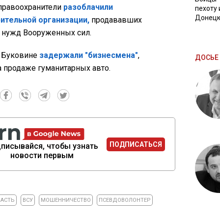
правоохранители
разоблачили
пехоту 
Донецк
ительной организации,
продававших
 нужд Вооруженных сил.
а Буковине
задержали "бизнесмена"
,
ДОСЬЕ 
 продаже гуманитарных авто.
ПОДПИСАТЬСЯ
писывайся, чтобы узнать
новости первым
ЛАСТЬ
ВСУ
МОШЕННИЧЕСТВО
ПСЕВДОВОЛОНТЕР