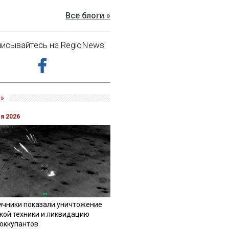
Все блоги »
исывайтесь на RegioNews
»
ля 2026
ичники показали уничтожение
кой техники и ликвидацию
 оккупантов