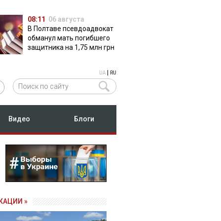
08:11
06 августа
В Полтаве псевдоадвокат
обманул мать погибшего
защитника на 1,75 млн грн
|
UA
RU
Видео
Блоги
КАЦИИ »