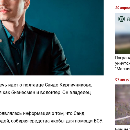
20 апре
Пограни
уничто
"Молни
07 авгус
чь идет о полтавце Саиде Кирпичникове,
 как бизнесмен и волонтер. Он владелец
оявлялась информация о том, что Саид
ей, собирая средства якобы для помощи ВСУ.
Бойцы 