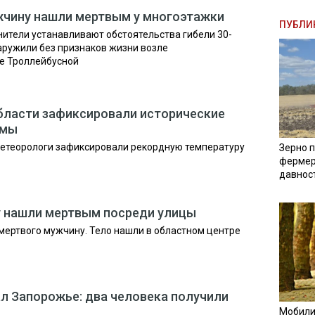
жчину нашли мертвым у многоэтажки
ПУБЛИ
ители устанавливают обстоятельства гибели 30-
аружили без признаков жизни возле
це Троллейбусной
бласти зафиксировали исторические
умы
метеорологи зафиксировали рекордную температуру
Зерно п
фермер
давнос
у нашли мертвым посреди улицы
 мертвого мужчину. Тело нашли в областном центре
л Запорожье: два человека получили
Мобили