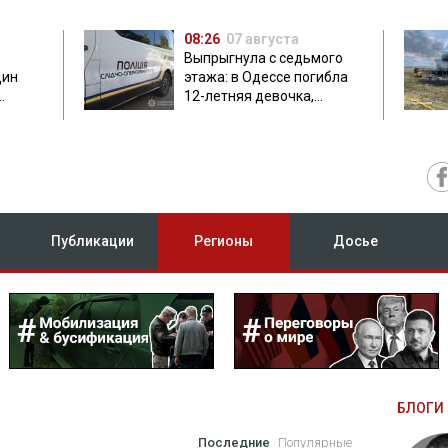
08:26
07 августа
Выпрыгнула с седьмого
дин
этажа: в Одессе погибла
12-летняя девочка,
приехавшая на отдых
Публикации
Регионы
Досье
БЛОГИ 
Последние
Популярные
А