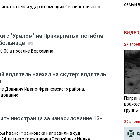
семьи 
ойска нанесли удар с помощью беспилотника по
ВИДЕО 
и с "Уралом" на Прикарпатье: погибла
 больнице
27 апре
0:00 в поселке Верховина
й водитель наехал на скутер: водитель
л
ле Дзвиняч Ивано-Франковского района.
едование
Погран
вражес
группы
ить иностранца за изнасилование 13-
20 апре
ры Ивано-Франковска направили в суд
 24-летнего гражданина Республики Индия