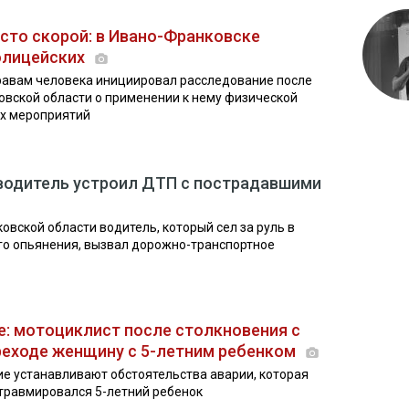
сто скорой: в Ивано-Франковске
олицейских
равам человека инициировал расследование после
вской области о применении к нему физической
х мероприятий
водитель устроил ДТП с пострадавшими
вской области водитель, который сел за руль в
го опьянения, вызвал дорожно-транспортное
: мотоциклист после столкновения с
реходе женщину с 5-летним ребенком
е устанавливают обстоятельства аварии, которая
 травмировался 5-летний ребенок