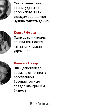
Увеличение цены
войны: удары по
российским НПЗ и
складам заставляют
Путина считать деньги
Сергей Фурса
Один удар – и волна
паники: как Россия
пытается сломать
украинцев
Валерий Пекар
План действий во
времена отчаяния: от
собственной
безопасности до
поддержки армии и
бизнеса
Все блоги »