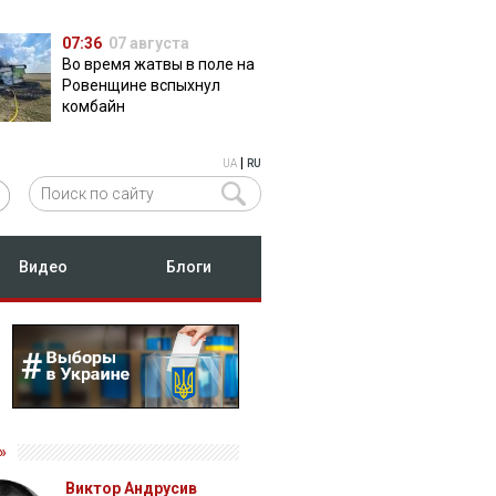
07:36
07 августа
Во время жатвы в поле на
Ровенщине вспыхнул
комбайн
|
UA
RU
Видео
Блоги
»
Виктор Андрусив