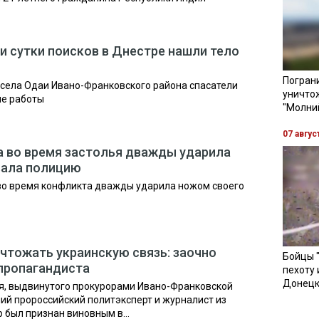
и сутки поисков в Днестре нашли тело
Пограни
и села Одаи Ивано-Франковского района спасатели
уничто
ые работы
"Молни
07 авгус
а во время застолья дважды ударила
вала полицию
во время конфликта дважды ударила ножом своего
чтожать украинскую связь: заочно
Бойцы 
пропагандиста
пехоту 
Донецк
я, выдвинутого прокурорами Ивано-Франковской
ний пророссийский политэксперт и журналист из
был признан виновным в...