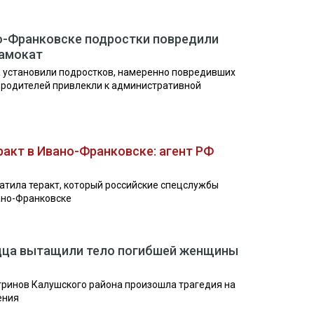
но-Франковске подростки повредили
амокат
 установили подростков, намеренно повредивших
 родителей привлекли к административной
ракт в Ивано-Франковске: агент РФ
тила теракт, который российские спецслужбы
ано-Франковске
одца вытащили тело погибшей женщины
гринов Калушского района произошла трагедия на
ения