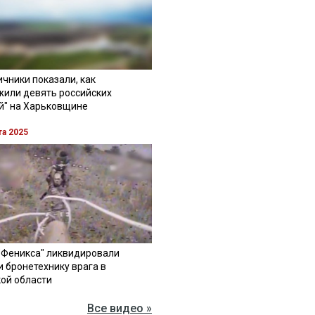
чники показали, как
жили девять российских
й" на Харьковщине
та 2025
"Феникса" ликвидировали
и бронетехнику врага в
ой области
Все видео »