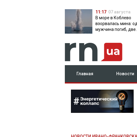
11:17
07 августа
В море в Коблево
взорвалась мина: о
мужчина погиб, две
женщины ранены
Главная
Новости
НОВОСТИ ИВАНО-ФРАНКОВСК