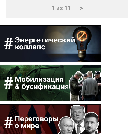
1 из 11
>