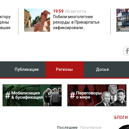
19:59
06 августа
ектору
Побили многолетние
дены
рекорды: в Прикарпатье
авшая
зафиксировали
аномальную жару до 37
градусов
Публикации
Регионы
Досье
БЛОГИ 
Последние
Популярные