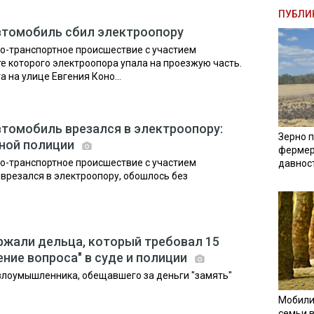
ПУБЛИ
втомобиль сбил электроопору
о-транспортное происшествие с участием
те которого электроопора упала на проезжую часть.
 на улице Евгения Коно...
втомобиль врезался в электроопору:
Зерно п
ьной полиции
фермер
о-транспортное происшествие с участием
давнос
врезался в электроопору, обошлось без
жали дельца, который требовал 15
ние вопроса" в суде и полиции
злоумышленника, обещавшего за деньги "замять"
Мобили
семьи 