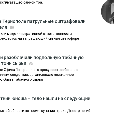
ксплуатацию санной тра...
 в Тернополе патрульные оштрафовали
теля
кли к административной ответственности
ерекресток на запрещающий сигнал светофоре
ти разоблачили подпольную табачную
3 тонн сырья
ве Офиса Генерального прокурора сообщено о
данным следствия, организовало незаконное
ью сбыта табачного сырья
етний юноша – тело нашли на следующий
ьской области во время купания в реке Днестр погиб