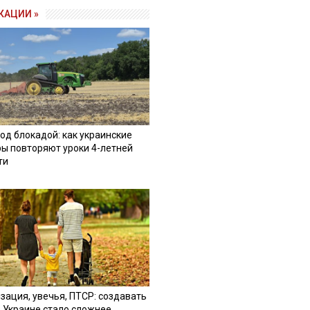
КАЦИИ »
од блокадой: как украинские
ы повторяют уроки 4-летней
ти
зация, увечья, ПТСР: создавать
в Украине стало сложнее