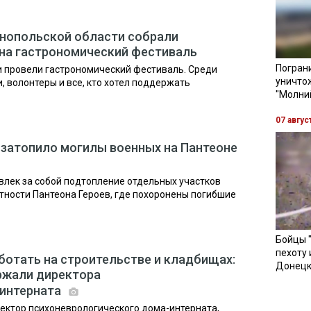
рнопольской области собрали
на гастрономический фестиваль
Пограни
и провели гастрономический фестиваль. Среди
уничто
и, волонтеры и все, кто хотел поддержать
"Молни
07 авгус
я затопило могилы военных на Пантеоне
влек за собой подтопление отдельных участков
тности Пантеона Героев, где похоронены погибшие
Бойцы 
пехоту 
ботать на строительстве и кладбищах:
Донецк
ржали директора
 интерната
ектор психоневрологического дома-интерната,