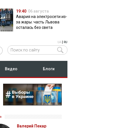
19:40
06 августа
Авария на электросети из-
за жары: часть Львова
осталась без света
|
UA
RU
Видео
Блоги
»
Валерий Пекар