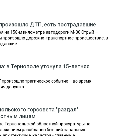
 произошло ДТП, есть пострадавшие
ня на 158-м километре автодороги М-30 Стрый —
ы произошло дорожно-транспортное происшествие, в
радавшие
а: в Тернополе утонула 15-летняя
" произошло трагическое событие – во время
няя девушка
ольского горсовета "раздал"
астным лицам
ве Тернопольской областной прокуратуры на
оложением разоблачен бывший начальник
архитектуры и кадастра - главный а...