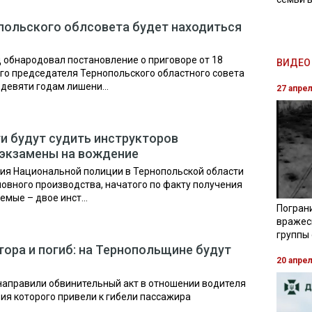
польского облсовета будет находиться
обнародовал постановление о приговоре от 18
ВИДЕО 
го председателя Тернопольского областного совета
девяти годам лишени...
27 апре
и будут судить инструкторов
 экзамены на вождение
ия Национальной полиции в Тернопольской области
ловного производства, начатого по факту получения
мые – двое инст...
Погран
вражес
группы
тора и погиб: на Тернопольщине будут
20 апре
 направили обвинительный акт в отношении водителя
вия которого привели к гибели пассажира