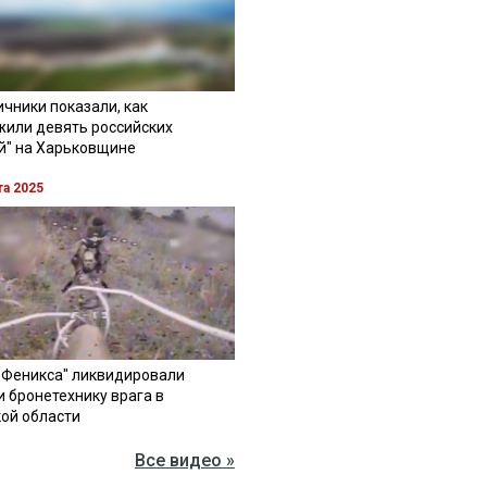
чники показали, как
жили девять российских
й" на Харьковщине
та 2025
"Феникса" ликвидировали
и бронетехнику врага в
ой области
Все видео »