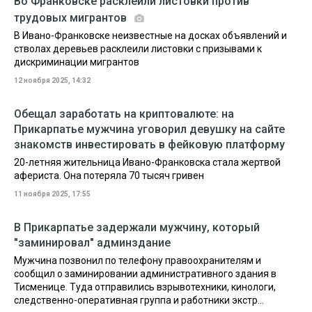
Во Франковске расклеили листовки против
трудовых мигрантов
В Ивано-Франковске неизвестные на досках объявлений и
стволах деревьев расклеили листовки с призывами к
дискриминации мигрантов
12 ноября 2025, 14:32
Обещал заработать на криптовалюте: на
Прикарпатье мужчина уговорил девушку на сайте
знакомств инвестировать в фейковую платформу
20-летняя жительница Ивано-Франковска стала жертвой
афериста. Она потеряла 70 тысяч гривен
11 ноября 2025, 17:55
В Прикарпатье задержали мужчину, который
"заминировал" админздание
Мужчина позвонил по телефону правоохранителям и
сообщил о заминировании административного здания в
Тисменице. Туда отправились взрывотехники, кинологи,
следственно-оперативная группа и работники экстр...