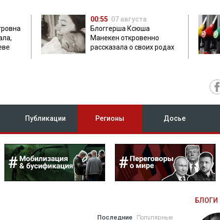
00:55
07 августа
тровна
Блоггерша Ксюша
ала,
Манекен откровенно
еве
рассказала о своих родах
Публикации
Регионы
Досье
БЛОГИ 
Последние
Популярные
А