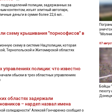
х подразделений полиции, задержанных за
ным контентом, изъят элитный автопарк,
ичные деньги в сумме более 22,6 мл...
Пограни
уничто
ли схему крышивания "порноофисов" в
"Молни
07 авгус
ионную схему в системе Нацполиции, которая
ой, Тернопольской и Житомирской областях
х управлениях полиции: что известно
начали обыски в трех областных управлениях
ы
Бойцы 
пехоту 
Донецк
ьких областях задержали
овников – нардеп назвал имена
кой солидарности" Алексей Гончаренко сообщил о