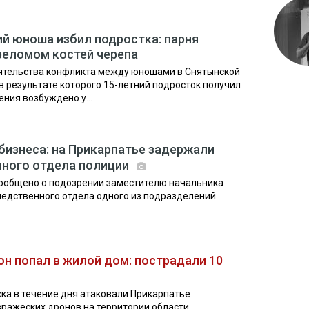
ий юноша избил подростка: парня
реломом костей черепа
ятельства конфликта между юношами в Снятынской
в результате которого 15-летний подросток получил
ния возбуждено у...
 бизнеса: на Прикарпатье задержали
нного отдела полиции
сообщено о подозрении заместителю начальника
ледственного отдела одного из подразделений
он попал в жилой дом: пострадали 10
йска в течение дня атаковали Прикарпатье
ражеских дронов на территории области