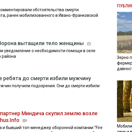
ПУБЛИ
комментировали обстоятельства смерти
та, ранее мобилизованного в Ивано-Франковской
и Ворона вытащили тело женщины
ли уведомление о необходимости помощи в селе
 района
Зерно п
фермер
давнос
 ребята до смерти избили мужчину
жчин получили подозрения. Они до смерти избили
 и партнер Миндича скупил землю возле
ihus.Info
Мобили
 и бывший топ-менеджер оборонной компании "Fire
семьи 