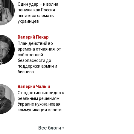
Один удар – и волна
паники: как Россия
пытается сломать
украинцев
Валерий Пекар
План действий во
времена отчаяния: от
собственной
безопасности до
поддержки армии и
бизнеса
Валерий Чалый
От однотипных видео к
реальным решениям:
Украине нужна новая
коммуникация власти
Все блоги »