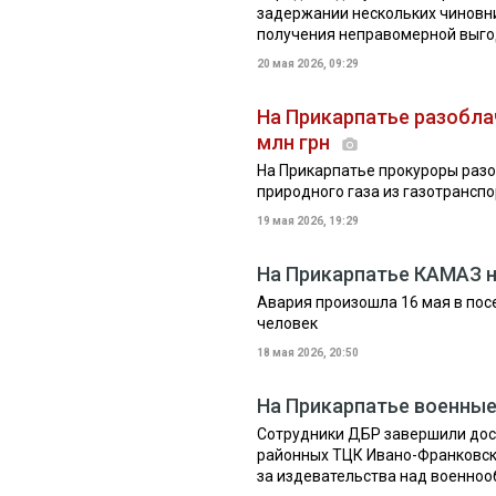
задержании нескольких чиновн
получения неправомерной выг
20 мая 2026, 09:29
На Прикарпатье разоблач
млн грн
На Прикарпатье прокуроры раз
природного газа из газотрансп
19 мая 2026, 19:29
На Прикарпатье КАМАЗ 
Авария произошла 16 мая в пос
человек
18 мая 2026, 20:50
На Прикарпатье военны
Сотрудники ДБР завершили дос
районных ТЦК Ивано-Франковско
за издевательства над военно