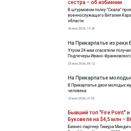
сестра – об избиении
В штурмовом полку "Скала" про
военнослужащего Виталия Кара
области
26 мая 2026, 14:28
На Прикарпатье из рек
Утром 24 мая спасатели получи
Подпечеры Ивано-Франковского
25 мая 2026, 08:12
На Прикарпатье молодые
В Прикарпатье двое молодых му
человека
22 мая 2026, 21:55
Бывший топ "Fire Point"
Буковеля на $4,5 млн – B
Бизнес-партнер Тимура Миндича