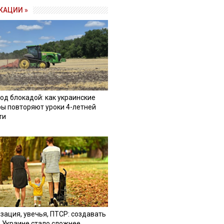
КАЦИИ »
од блокадой: как украинские
ы повторяют уроки 4-летней
ти
зация, увечья, ПТСР: создавать
в Украине стало сложнее