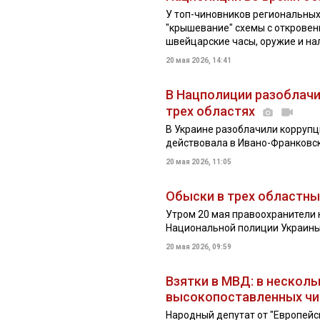
У топ-чиновников региональны
"крышевание" схемы с откровен
швейцарские часы, оружие и нал
20 мая 2026, 14:41
В Нацполиции разоблачи
трех областях
В Украине разоблачили коррупц
действовала в Ивано-Франковск
20 мая 2026, 11:05
Обыски в трех областны
Утром 20 мая правоохранители 
Национальной полиции Украин
20 мая 2026, 09:59
Взятки в МВД: в нескол
высокопоставленных чин
Народный депутат от "Европейс