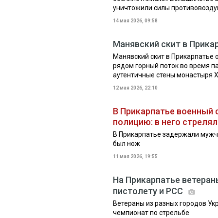
уничтожили силы противовозд
14 мая 2026, 09:58
Манявский скит в Прика
Манявский скит в Прикарпатье 
рядом горный поток во время па
аутентичные стены монастыря XVI
12 мая 2026, 22:10
В Прикарпатье военный 
полицию: в него стрелял
В Прикарпатье задержали мужчи
был нож
11 мая 2026, 19:55
На Прикарпатье ветеран
пистолету и РСС
Ветераны из разных городов Ук
чемпионат по стрельбе