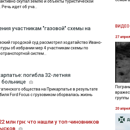
а активно скупал землю и объекты туристической
Речь идет об уча...
ВИДЕО 
ения участникам "газовой" схемы на
27 апре
вский городской суд рассмотрел ходатайство Ивано-
туры об избрании мер 4 участникам схемы по
отранспортной систем...
арпатье: погибла 32-летняя
в больнице
Погран
гатинского общества на Прикарпатье в результате
вражес
биля Ford Focus с грузовиком оборвалась жизнь
группы
20 апре
22 млн грн: что нашли у топ-чиновников
бысков