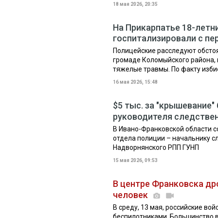
18 мая 2026, 20:35
На Прикарпатье 18-летн
госпитализировали с пе
Полицейские расследуют обсто
громаде Коломыйского района, 
тяжелые травмы. По факту избие
16 мая 2026, 15:48
$5 тыс. за "крышевание"
руководителя следстве
В Ивано-Франковской области 
отдела полиции – начальнику с
Надворнянского РПП ГУНП
15 мая 2026, 09:53
В центре Франковска др
человек
В среду, 13 мая, российские во
беспилотниками. Большинство в