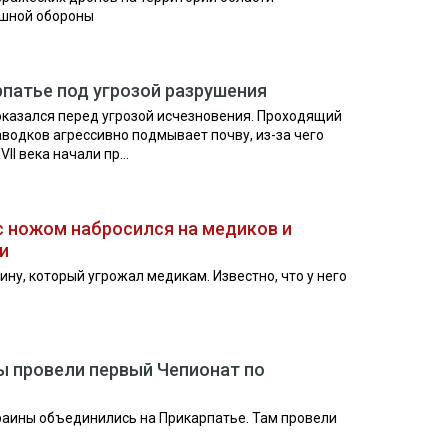
ушной обороны
рпатье под угрозой разрушения
оказался перед угрозой исчезновения. Проходящий
водков агрессивно подмывает почву, из-за чего
I века начали пр...
с ножом набросился на медиков и
и
ну, который угрожал медикам. Известно, что у него
ы провели первый Чепионат по
раины объединились на Прикарпатье. Там провели