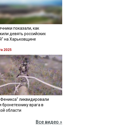
чники показали, как
жили девять российских
й" на Харьковщине
та 2025
"Феникса" ликвидировали
и бронетехнику врага в
ой области
Все видео »