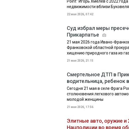
Point" Игорь Хмелев с 2022 год
недвижимости вблизи Буковеля. 
22 мая 2026, 07:42
Суд избрал меры пресеч
Прикарпатье
21 мая 2026 года Ивано-Франко
Франковской областной прокура
хищению природного газа из газ
21 мая 2026, 21:15
Смертельное ДТП в Прик
водительница, ребенок 
Сегодня 21 мая в селе Фрага Ро
столкновения легкового автомо
молодой женщины
21 мая 2026, 17:56
Элитные авто, оружие и 
Нацполиции во время о