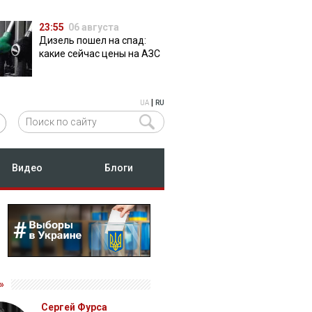
23:55
06 августа
Дизель пошел на спад:
какие сейчас цены на АЗС
|
UA
RU
Видео
Блоги
»
Сергей Фурса