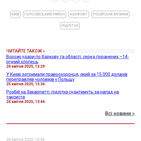
КИЇВ
ГОЛОСІЇВСЬКИЙ РАЙОН
КОНФЛІКТ
РОСІЙСЬКА МУЗИКА
ПІДЛІТОК
ЧИТАЙТЕ ТАКОЖ »
Ворожі удари по Харкову та області: серед поранених –14-
річний хлопець
26 квітня 2025, 13:29
У Києві затримали правоохоронця, який за 15 000 доларів
переправляв чоловіків у Польщу
25 квітня 2025, 15:34
Розбій на Закарпатті: підлітка судитимуть за напад на
таксиста
24 квітня 2025, 13:46
Всі новини »
26 квітня 2025, 15:46