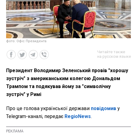
фото: Офіс Президента
Читайте также
на русском языке
Президент Володимир Зеленський провів "хорошу
зустріч" з американським колегою Дональдом
Трампом та подякував йому за "символічну
зустріч" у Римі
Про це голова української держави
повідомив
у
Telegram-каналі, передає
RegioNews
.