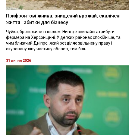
Прифронтові жнива: знищений врожай, скалічені
життя і збитки для бізнесу
Чуйка, бронежилет і шолом. Нині це звичайні атрибути
фермера на Херсонщині. У деяких районах спокійніше, та
чим ближчий Дніпро, який розділяє звільнену праву і
окуповану ліву частину області, тим біль...
31 липня 2026