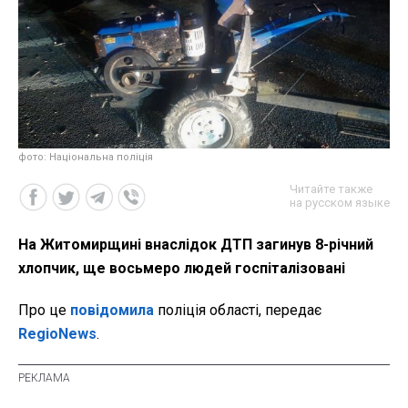
фото: Національна поліція
Читайте также
на русском языке
На Житомирщині внаслідок ДТП загинув 8-річний
хлопчик, ще восьмеро людей госпіталізовані
Про це
повідомила
поліція області, передає
RegioNews
.