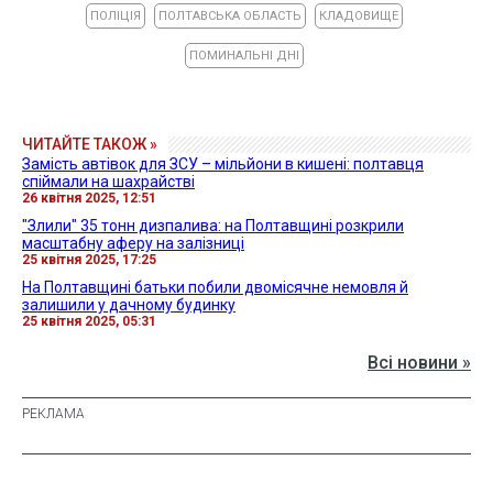
ПОЛІЦІЯ
ПОЛТАВСЬКА ОБЛАСТЬ
КЛАДОВИЩЕ
ПОМИНАЛЬНІ ДНІ
ЧИТАЙТЕ ТАКОЖ »
Замість автівок для ЗСУ – мільйони в кишені: полтавця
спіймали на шахрайстві
26 квітня 2025, 12:51
"Злили" 35 тонн дизпалива: на Полтавщині розкрили
масштабну аферу на залізниці
25 квітня 2025, 17:25
На Полтавщині батьки побили двомісячне немовля й
залишили у дачному будинку
25 квітня 2025, 05:31
Всі новини »