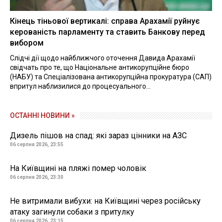
Кінець тіньової вертикалі: справа Арахамії руйнує
керованість парламенту та ставить Банкову перед
вибором
Слідчі дії щодо найближчого оточення Давида Арахамії
свідчать про те, що Національне антикорупційне бюро
(НАБУ) та Спеціалізована антикорупційна прокуратура (САП)
впритул наблизилися до процесуального...
ОСТАННІ НОВИНИ »
Дизель пішов на спад: які зараз цінники на АЗС
06 серпня 2026, 23:55
На Київщині на пляжі помер чоловік
06 серпня 2026, 23:30
Не витримали вибухи: на Київщині через російську
атаку загинули собаки з притулку
06 серпня 2026, 23:15