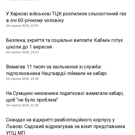
У Харкові військові ТЦК розпилили сльозогінний газ
в очі 60-річному чоловіку
06 серпня 2026, 22:55
Безпека, укриття та соціальні виплати: Кабмін готує
школи до 1 вересня
06 серпня 2026, 22:52
Вимагав 11 тисяч за звільнення зі служби:
підполковника Нацгвардії піймали на хабарі
06 серпня 2026, 22:40
На Сумщині чиновники податкової вимагали хабарі,
щоб "не було проблем"
06 серпня 2026, 22:20
Скандал на відкритті реабілітаційного корпусу у
Львові: Садовий відреагував на візит представника
УПЦ МП