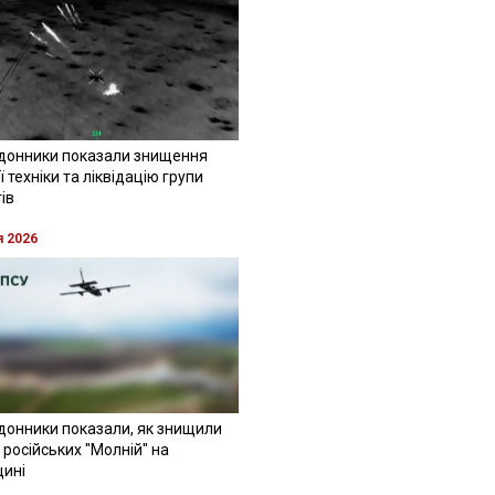
донники показали знищення
 техніки та ліквідацію групи
ів
я 2026
донники показали, як знищили
 російських "Молній" на
щині