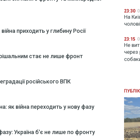
23:30
0
На Киї
чолов
 війна приходить у глибину Росії
23:15
0
Не вит
через 
ирішальним стає не лише фронт
собак
еградації російського ВПК
ПУБЛІК
а: як війна переходить у нову фазу
фазу: Україна б'є не лише по фронту