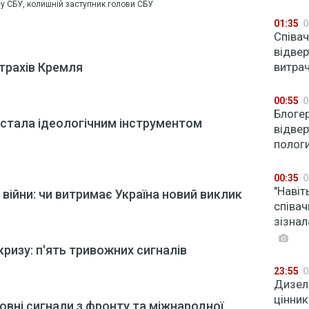
у СБУ, колишній заступник голови СБУ
01:35
0
Співач
відвер
трахів Кремля
витрач
00:55
0
Блоге
Ц стала ідеологічним інструментом
відвер
полог
00:35
0
"Навіт
війни: чи витримає Україна новий виклик
співа
зізнал
кризу: п'ять тривожних сигналів
23:55
0
Дизель
цінник
овні сигнали з фронту та міжнародної