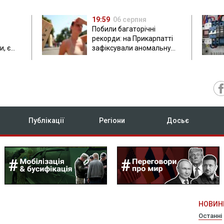
19:59
06 серпня
Побили багаторічні
рекорди: на Прикарпатті
, є
зафіксували аномальну
спеку до 37 градусів
Публікації
Регіони
Досьє
НОВИН
Останні