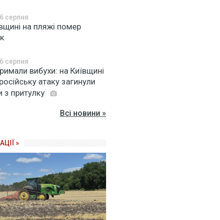
6 серпня
вщині на пляжі помер
ік
6 серпня
римали вибухи: на Київщині
російську атаку загинули
и з притулку
Всі новини »
АЦІЇ »