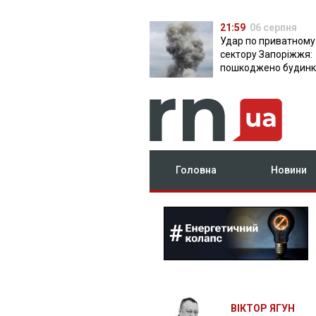
21:59
06 серпня
Удар по приватному
сектору Запоріжжя:
пошкоджено будинки
постраждала
Головна
Новини
ВІКТОР ЯГУН