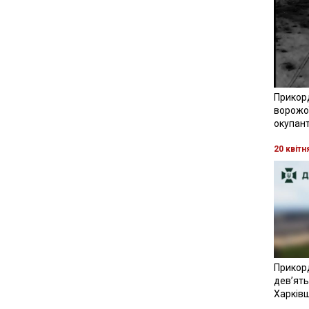
Прикор
ворожої
окупант
20 квітн
Прикор
девʼять
Харків