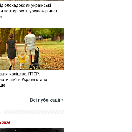
ід блокадою: як українські
и повторюють уроки 4-річної
и
ація, каліцтва, ПТСР:
ати сім'ї в Україні стало
іше
Всі публікації »
»
я 2026