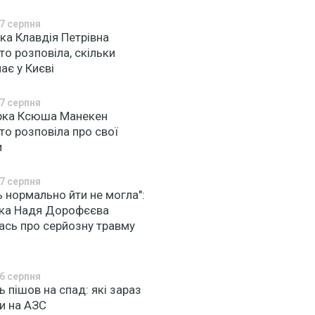
7 серпня
ка Клавдія Петрівна
то розповіла, скільки
ає у Києві
7 серпня
рка Ксюша Манекен
то розповіла про свої
и
7 серпня
ь нормально йти не могла":
чка Надя Дорофєєва
ась про серйозну травму
6 серпня
 пішов на спад: які зараз
и на АЗС