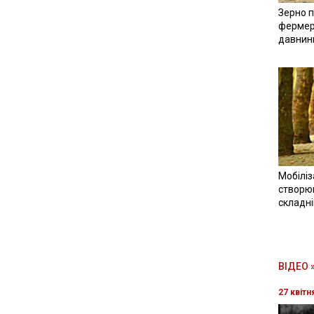
Зерно п
фермер
давнин
Мобіліз
створюв
складн
ВІДЕО 
27 квітн