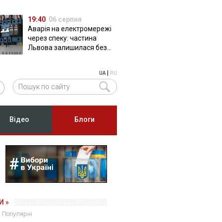
19:40
06 серпня
Аварія на електромережі
через спеку: частина
Львова залишилася без
світла
|
UA
RU
Відео
Блоги
И »
Популярні