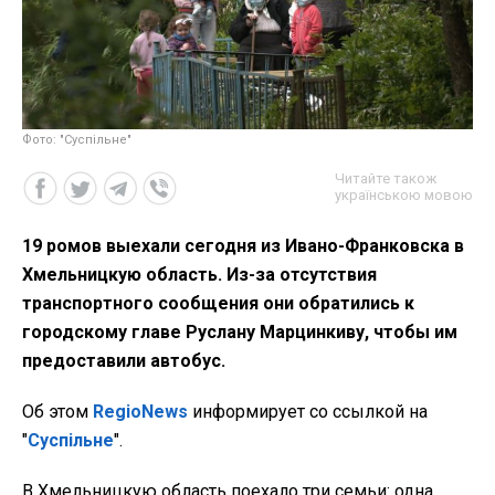
Фото: "Суспільне"
Читайте також
українською мовою
19 ромов выехали сегодня из Ивано-Франковска в
Хмельницкую область. Из-за отсутствия
транспортного сообщения они обратились к
городскому главе Руслану Марцинкиву, чтобы им
предоставили автобус.
Об этом
RegioNews
информирует со ссылкой на
"
Суспільне
".
В Хмельницкую область поехало три семьи: одна