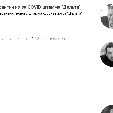
рантин из-за COVID-штамма "Дельта"
странения нового штамма коронавируса "Дельта"
...
5
6
7
8
13
14
наступна >