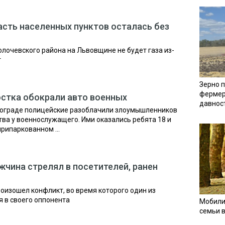
асть населенных пунктов осталась без
Золочевского района на Львовщине не будет газа из-
т
Зерно п
фермер
стка обокрали авто военных
давнос
онограде полицейские разоблачили злоумышленников
ва у военнослужащего. Ими оказались ребята 18 и
припаркованном ...
жчина стрелял в посетителей, ранен
роизошел конфликт, во время которого один из
я в своего оппонента
Мобили
семьи 