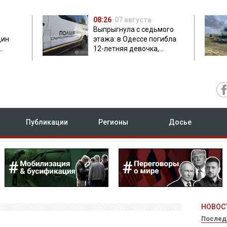
08:26
07 августа
Выпрыгнула с седьмого
дин
этажа: в Одессе погибла
12-летняя девочка,
приехавшая на отдых
Публикации
Регионы
Досье
НОВОСТ
Послед