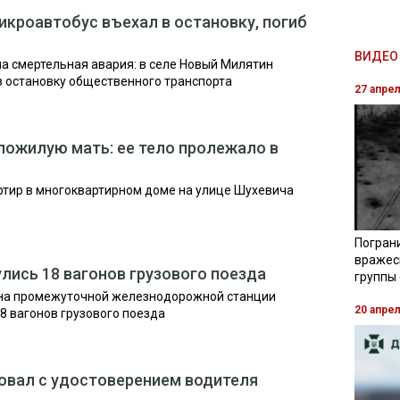
икроавтобус въехал в остановку, погиб
ВИДЕО 
а смертельная авария: в селе Новый Милятин
в остановку общественного транспорта
27 апре
пожилую мать: ее тело пролежало в
артир в многоквартирном доме на улице Шухевича
Погран
вражес
лись 18 вагонов грузового поезда
группы
а на промежуточной железнодорожной станции
20 апре
18 вагонов грузового поезда
овал с удостоверением водителя