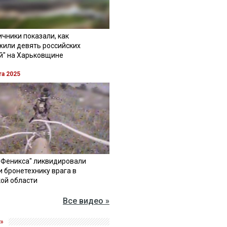
чники показали, как
жили девять российских
й" на Харьковщине
та 2025
"Феникса" ликвидировали
и бронетехнику врага в
ой области
Все видео »
»