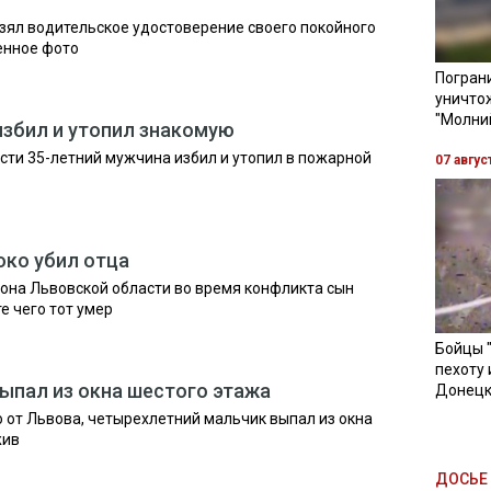
зял водительское удостоверение своего покойного
енное фото
Пограни
уничто
"Молни
збил и утопил знакомую
сти 35-летний мужчина избил и утопил в пожарной
07 авгус
око убил отца
йона Львовской области во время конфликта сын
е чего тот умер
Бойцы 
пехоту 
ыпал из окна шестого этажа
Донецк
о от Львова, четырехлетний мальчик выпал из окна
жив
ДОСЬЕ 