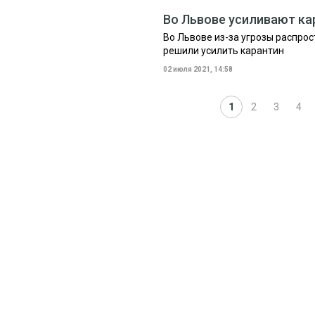
Во Львове усиливают ка
Во Львове из-за угрозы распро
решили усилить карантин
02 июля 2021, 14:58
1
2
3
4