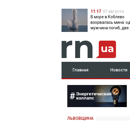
11:17
07 августа
В море в Коблево
взорвалась мина: о
мужчина погиб, две
женщины ранены
Главная
Новости
ЛЬВОВЩИНА