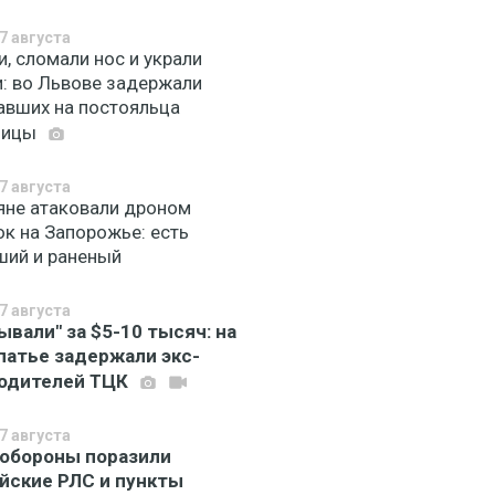
7 августа
, сломали нос и украли
и: во Львове задержали
авших на постояльца
ницы
7 августа
яне атаковали дроном
ок на Запорожье: есть
ший и раненый
7 августа
ывали" за $5-10 тысяч: на
патье задержали экс-
одителей ТЦК
7 августа
обороны поразили
йские РЛС и пункты