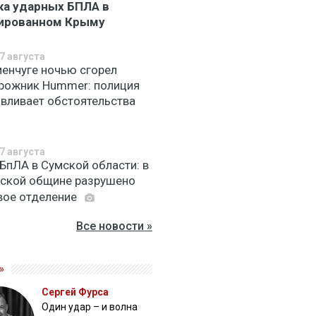
ка ударных БПЛА в
ированном Крыму
7 августа
менчуге ночью сгорел
рожник Hummer: полиция
авливает обстоятельства
7 августа
 БпЛА в Сумской области: в
вской общине разрушено
вое отделение
Все новости »
»
Сергей Фурса
Один удар – и волна