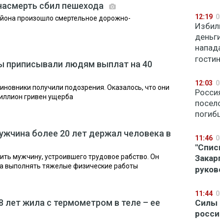
насмерть сбил пешехода
12:19
0
айона произошло смертельное дорожно-
Избили
деньг
напад
гости
ы приписывали людям выплат на 40
12:03
0
иновники получили подозрения. Оказалось, что они
Росси
миллион гривен ущерба
посел
погиб
ужчина более 20 лет держал человека в
11:46
0
"Спис
ить мужчину, устроившего трудовое рабство. Он
Закар
ка выполнять тяжелые физические работы
руков
11:44
0
 лет жила с термометром в теле – ее
Силы 
росси