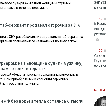
запус
мочевого пузыря 42-летней женщины ртутный
оккуп
организме в течение восьми лет
11:30
0
В Кре
таб-сержант продавал отсрочки за $16
внедо
устан
твии с СБУ разоблачили и задержали штаб-сержанта
органов специального назначения во Львовской
11:22
0
Атака
Глухо
курьером: на Львовщине судили мужчину,
почто
янам готовить теракты
вовской области признал гражданина виновным в
конном приобретении и хранении взрывных
ой приговор она получила
БЛОГИ 
и РФ без воды и тепла остались 6 тысяч