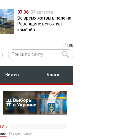
07:36
07 августа
Во время жатвы в поле на
Ровенщине вспыхнул
комбайн
|
UA
RU
Видео
Блоги
И »
ние
Популярные