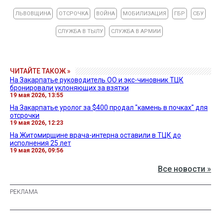
ЛЬВОВЩИНА
ОТСРОЧКА
ВОЙНА
МОБИЛИЗАЦИЯ
ГБР
СБУ
СЛУЖБА В ТЫЛУ
СЛУЖБА В АРМИИ
ЧИТАЙТЕ ТАКОЖ »
На Закарпатье руководитель ОО и экс-чиновник ТЦК
бронировали уклоняющих за взятки
19 мая 2026, 13:55
На Закарпатье уролог за $400 продал "камень в почках" для
отсрочки
19 мая 2026, 12:23
На Житомирщине врача-интерна оставили в ТЦК до
исполнения 25 лет
19 мая 2026, 09:56
Все новости »