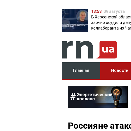
13:53
09 августа
В Херсонской облас
заочно осудили деп
коллаборанта из Ча
от КПРФ
Главная
Новости
Россияне ата