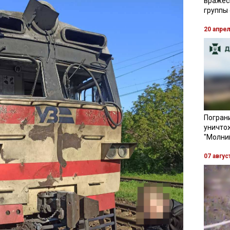
вражес
группы
20 апре
Пограни
уничто
"Молни
07 авгус