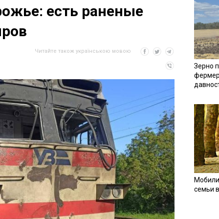
рожье: есть раненые
иров
Читайте також українською мовою
Зерно п
фермер
давнос
Мобили
семьи 