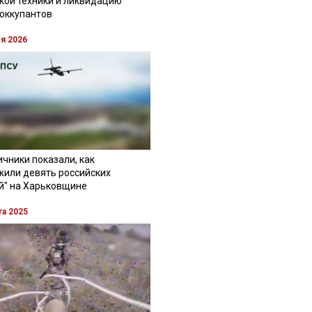
кой техники и ликвидацию
 оккупантов
ля 2026
чники показали, как
жили девять российских
й" на Харьковщине
та 2025