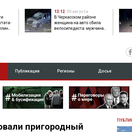
13:12
09 августа
ти
В Черкасском районе
утата-
женщина на авто сбила
плинки
велосипедиста: мужчина
погиб на месте
Публикации
Регионы
Досье
ПУБЛИ
ковали пригородный