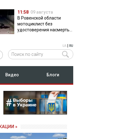
11:58
09 августа
В Ровенской области
мотоциклист без
удостоверения насмерть
сбил пешехода
|
UA
RU
Видео
Блоги
КАЦИИ »