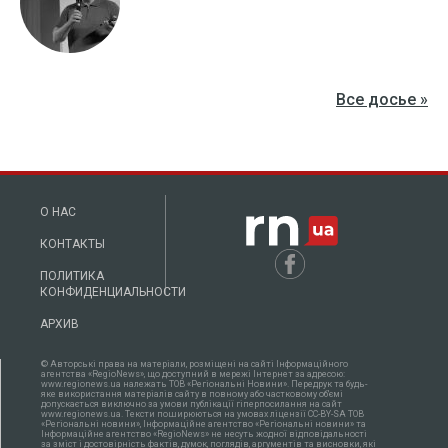
Все досье »
О НАС
КОНТАКТЫ
ПОЛИТИКА
КОНФИДЕНЦИАЛЬНОСТИ
АРХИВ
© Авторські права на матеріали, розміщені на сайті Інформаційного
агентства «RegioNews», що доступний в мережі Інтернет за адресою:
www.regionews.ua належать ТОВ «Регіональні Новини». Передрук та будь-
яке використання матеріалів сайту в повному або частковому об'ємі
допускається виключно за умови публікації гіперпосилання на сайт
www.regionews.ua. Тексти поширюються нa умовах ліцензії CC-BY-SA ТОВ
«Регіональні новини», Інформаційне агентство «Регіональні новини» та
Інформаційне агентство «RegioNews» не несуть жодної відповідальності
за зміст і достовірність фактів, думок, поглядів, аргументів та висновки, які