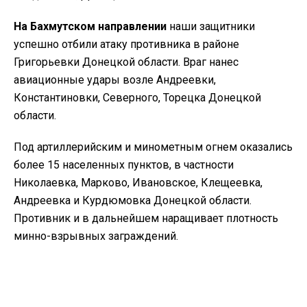
На Бахмутском направлении
наши защитники
успешно отбили атаку противника в районе
Григорьевки Донецкой области. Враг нанес
авиационные удары возле Андреевки,
Константиновки, Северного, Торецка Донецкой
области.
Под артиллерийским и минометным огнем оказались
более 15 населенных пунктов, в частности
Николаевка, Марково, Ивановское, Клещеевка,
Андреевка и Курдюмовка Донецкой области.
Противник и в дальнейшем наращивает плотность
минно-взрывных заграждений.
На Авдеевском направлении
захватчики нанесли
авиационные удары неподалеку Авдеевки и
Водяного Донецкой области.