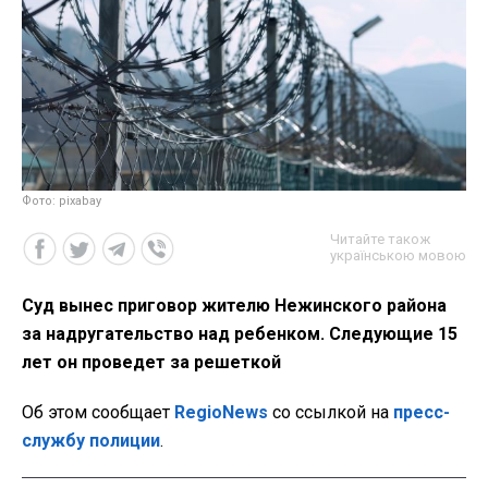
Фото: pixabay
Читайте також
українською мовою
Суд вынес приговор жителю Нежинского района
за надругательство над ребенком. Следующие 15
лет он проведет за решеткой
Об этом сообщает
RegioNews
со ссылкой на
пресс-
службу полиции
.