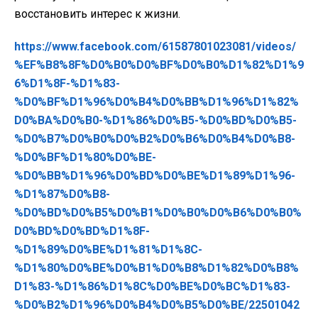
восстановить интерес к жизни.
https://www.facebook.com/61587801023081/videos/
%EF%B8%8F%D0%B0%D0%BF%D0%B0%D1%82%D1%9
6%D1%8F-%D1%83-
%D0%BF%D1%96%D0%B4%D0%BB%D1%96%D1%82%
D0%BA%D0%B0-%D1%86%D0%B5-%D0%BD%D0%B5-
%D0%B7%D0%B0%D0%B2%D0%B6%D0%B4%D0%B8-
%D0%BF%D1%80%D0%BE-
%D0%BB%D1%96%D0%BD%D0%BE%D1%89%D1%96-
%D1%87%D0%B8-
%D0%BD%D0%B5%D0%B1%D0%B0%D0%B6%D0%B0%
D0%BD%D0%BD%D1%8F-
%D1%89%D0%BE%D1%81%D1%8C-
%D1%80%D0%BE%D0%B1%D0%B8%D1%82%D0%B8%
D1%83-%D1%86%D1%8C%D0%BE%D0%BC%D1%83-
%D0%B2%D1%96%D0%B4%D0%B5%D0%BE/22501042