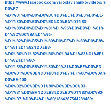
https://www.facebook.com/yaroslav.shanko/videos/%
D0%B7-
%D1%81%D0%B0%D0%BC%D0%BE%D0%B3%D0%BE-
%D1%80%D0%B0%D0%BD%D0%BA%D1%83-
%D1%80%D0%BE%D1%81%D1%96%D0%B9%D1%81%
D1%8C%D0%BA%D1%96-
%D1%82%D0%B5%D1%80%D0%BE%D1%80%D0%B8%
D1%81%D1%82%D0%B8-
%D0%B0%D1%82%D0%B0%D0%BA%D1%83%D1%8E%
D1%82%D1%8C-
%D1%85%D0%B5%D1%80%D1%81%D0%BE%D0%BD-
%D0%B1%D0%BB%D0%B8%D0%B7%D1%8C%D0%BA%
D0%BE-400-
%D0%B2%D0%BE%D1%80%D0%BE%D0%B3-
%D1%81%D0%BA%D0%B8%D0%BD%D1%83%D0%B2-
%D0%B7-%D0%B4%D1%80/1864287544239489/