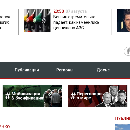
23:50
07 августа
зался
Бензин стремительно
погиб,
падает: как изменились
м
ценники на АЗС
Публикации
Регионы
Досье
ПУБЛИ
ЕНКО