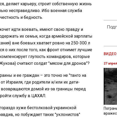
тся, делает карьеру, строит собственную жизнь
ельно несправедливо. Ибо военная служба
честность и бедность.
Подп
е хочет идти воевать, имеют свою правду и
содержать их семьи, когда армейской зарплаты
ания) вне боевых хватает ровно на 250-300 л
ся о них после того, как фронт отнимет лучшие
ВИДЕО 
 компенсирует глупость командиров, которые
 Жукова) считают солдат "мясом для дронов"?
27 апре
аины и ее граждан – это точно не "танго на
 от Израиля, где родители и/или их дети-
о возвращаются домой из-за границы перед
ройти службу в ЦАХАЛ.
" гораздо хуже бестолковой украинской
Погран
вражес
равдив, но побуждает таких "уклонистов"