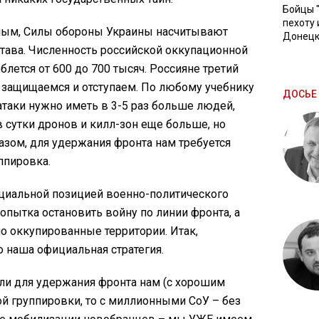
Бойцы 
пехоту 
ным, Силы обороны Украины насчитывают
Донецк
тава. Численность российской оккупационной
лется от 600 до 700 тысяч. Россияне третий
 защищаемся и отступаем. По любому учебнику
ДОСЬЕ 
атаки нужно иметь в 3-5 раз больше людей,
в сутки дронов и килл-зон еще больше, но
азом, для удержания фронта нам требуется
ппировка.
ициальной позицией военно-политического
опытка остановить войну по линии фронта, а
о оккупированные территории. Итак,
о наша официальная стратегия.
сли для удержания фронта нам (с хорошим
ой группировки, то с миллионными СоУ – без