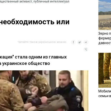
бщественный активист, публичный интеллектуал
необходимость или
Зерно п
фермер
Читайте також українською мовою
давнос
кация" стала одним из главных
а украинское общество
Мобили
семьи 