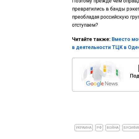
Поэтому прежде чем оправд
превратились в банды рэкети
преобладая российскую груп
отступаем?
Читайте также:
Вместо мо
в деятельности ТЦК в Оде
Под
УКРАИНА
РФ
ВОЙНА
БУСИФИ