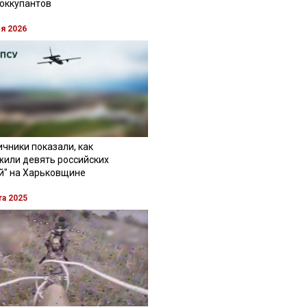
 оккупантов
ля 2026
чники показали, как
жили девять российских
й" на Харьковщине
та 2025