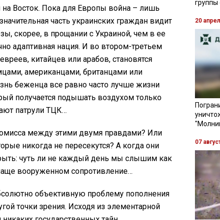
группы
м на Восток. Пока для Европы война – лишь
 значительная часть украинских граждан видит
20 апре
зы, скорее, в прощании с Украиной, чем в ее
чно адаптивная нация. И во втором-третьем
 евреев, китайцев или арабов, становятся
цами, американцами, британцами или
изнь беженца все равно часто лучше жизни
рый получается подышать воздухом только
Пограни
зают патрули ТЦК…
уничто
"Молни
ромисса между этими двумя правдами? Или
07 авгус
орые никогда не пересекутся? А когда они
крыть: чуть ли не каждый день мы слышим как
о чаще вооруженном сопротивление…
абсолютно объективную проблему пополнения
гой точки зрения. Исходя из элементарной
 никаких государственных тайн.