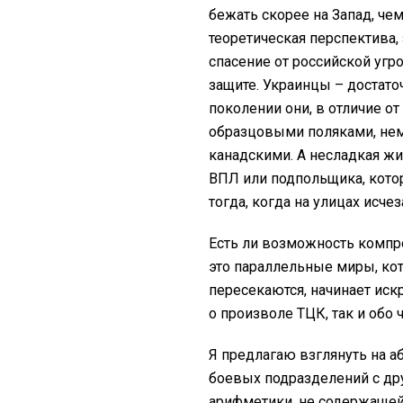
бежать скорее на Запад, че
теоретическая перспектива,
спасение от российской угро
защите. Украинцы – достато
поколении они, в отличие от
образцовыми поляками, нем
канадскими. А несладкая ж
ВПЛ или подпольщика, кото
тогда, когда на улицах исче
Есть ли возможность комп
это параллельные миры, кот
пересекаются, начинает ис
о произволе ТЦК, так и об
Я предлагаю взглянуть на 
боевых подразделений с дру
арифметики, не содержащей