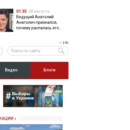
01:35
08 августа
Ведущий Анатолий
Анатолич признался,
почему распалась его
дружба с Остапчуком
|
UA
RU
Видео
Блоги
КАЦИИ »