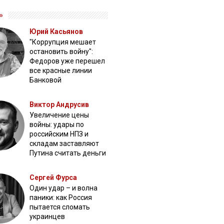
»
Юрий Касьянов
"Коррупция мешает
остановить войну":
Федоров уже перешел
все красные линии
Банковой
Виктор Андрусив
Увеличение цены
войны: удары по
российским НПЗ и
складам заставляют
Путина считать деньги
Сергей Фурса
Один удар – и волна
паники: как Россия
пытается сломать
украинцев