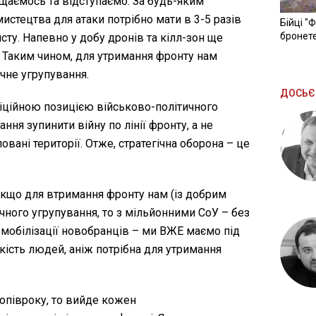
ищаємось та відступаємо. За будь-яким
истецтва для атаки потрібно мати в 3-5 разів
Бійці "
бронете
сту. Напевно у добу дронів та кілл-зон ще
. Таким чином, для утримання фронту нам
чне угрупування.
ДОСЬЄ
фіційною позицією військово-політичного
ння зупинити війну по лінії фронту, а не
вані території. Отже, стратегічна оборона – це
 Якщо для втримання фронту нам (із добрим
чного угрупування, то з мільйонними СоУ – без
ть мобілізації новобранців – ми ВЖЕ маємо під
кість людей, аніж потрібна для утримання
опівроку, то вийде кожен