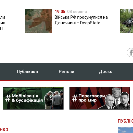
19:05
08 серпня
али
Війська РФ просунулися на
нив
Донеччині – DeepState
11
Публікації
Регіони
Досьє
ПУБЛІК
ЕНКО