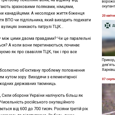
ворожої
окупант
 стають зразковими поляками, німцями,
и канадійцями. А несолодке життя біженця
20 квітн
тя ВПО чи підпільника, який виходить подихати
на вулицях зникають патрулі ТЦК…
у між цими двома правдами? Чи це паралельні
уться? А коли вони перетинаються, починає
уємо як про свавілля ТЦК, так і про все
Прикор
девʼять
Харків
абсолютно обʼєктивну проблему поповнення
им кутом зору. Виходячи з елементарної
07 серп
 жодних державних таємниць.
, Сили оборони України налічують більш як
 Чисельність російського окупаційного
ється від 600 до 700 тисяч. Росіяни третій рік