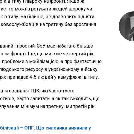
к в тилу і півроку на фронті. Якщо ж
тис., то можна ротувати людей щороку чи
ік в тилу. Ба більше, це дозволить підняти
ковослужбовців на третину без зростання
ваний і простий: СоУ має набагато більше
 на фронті. І те, що ми вже четвертий рік
о проблеми з мобілізацією, а про фантастично
юдського ресурсу в українському війську.
ях припадає 4-5 людей у камуфляжі в тилу.
ти свавілля ТЦК, які часто-густо
тирів, варто запитати: а як так виходить, що
ування мінімум на третину, ми третій рік
білізації – ОПГ. Що силовики виявили у