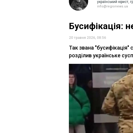
український юрист, г
info@regionews.ua
Бусифікація: н
20 травня 2026, 08:56
Так звана "бусифікація" 
розділив українське сус