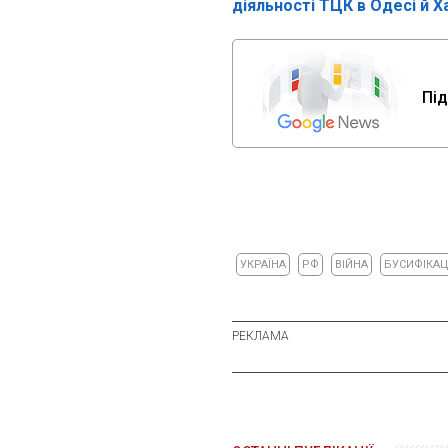
діяльності ТЦК в Одесі й Х
Під
УКРАЇНА
РФ
ВІЙНА
БУСИФІКАЦ