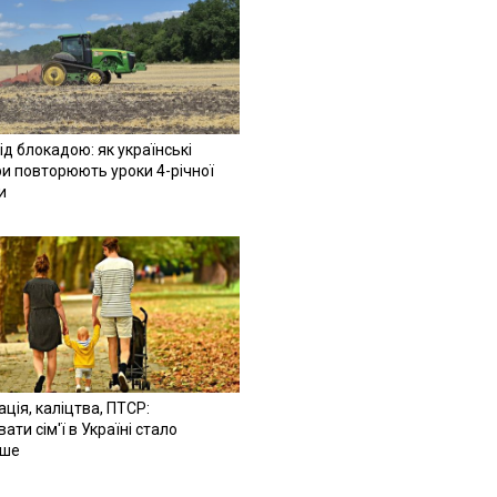
ід блокадою: як українські
и повторюють уроки 4-річної
и
ація, каліцтва, ПТСР:
ати сім'ї в Україні стало
іше