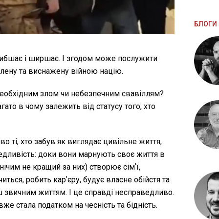
БЛОГИ 
глибшає і ширшає. І згодом може послужити
олену та виснажену війною націю.
 необхідним злом чи небезпечним свавіллям?
гато в чому залежить від статусу того, хто
о ті, хто забув як виглядає цивільне життя,
дливість: доки вони марнують своє життя в
нічим не кращий за них) створює сімʼї,
читься, робить карʼєру, будує власне обійстя та
звичним життям. І це справді несправедливо.
же стала податком на чесність та бідність.