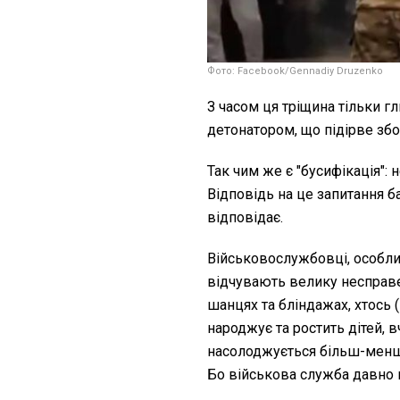
Фото: Faсebook/Gennadiy Druzenko
З часом ця тріщина тільки 
детонатором, що підірве зб
Так чим же є "бусифікація":
Відповідь на це запитання ба
відповідає.
Військовослужбовці, особлив
відчувають велику несправе
шанцях та бліндажах, хтось (
народжує та ростить дітей, в
насолоджується більш-менш 
Бо військова служба давно в