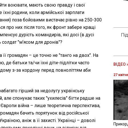
е йти воювати, мають свою правду і свої
 їхні родини, коли армійської зарплати
ання) поза бойовими вистачає рівно на 250-300
ся про них після того, як фронт забере кращі
Пі
омпенсує дурість командирів, які досі (в дусі
солдат "мʼясом для дронів"?
 її громадян – це точно не "танго на двох". На
ю, де батьки та/чи їхні діти-підлітки часто
ВІДЕО 
дому з-за кордону перед повноліттям аби
27 квітн
набагато гірший за недолугу українську
, але спонукає таких "ухилесів" бігти радше на
ля Європи війна – лише теоретична перспектива,
громадян бачить порятунок від російської
країною, аніж в її захисті. Українці – доволі
Прикор
-третьому поколінні вони, на відміну від