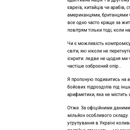
євреїв, китайців чи арабів,
американцями, британцями ч
все одно часто краще за жит
повітрям тільки тоді, коли 
Чи є можливість компроміс
світи, які ніколи не перетн
іскрити: ледве не щодня ми ч
частіше озброєний опір…
Я пропоную подивитись на 
бойових підрозділів під інш
арифметики, яка не містить
Отже. За офіційними даними
мільйон особливого складу.
угрупування в Україні колива