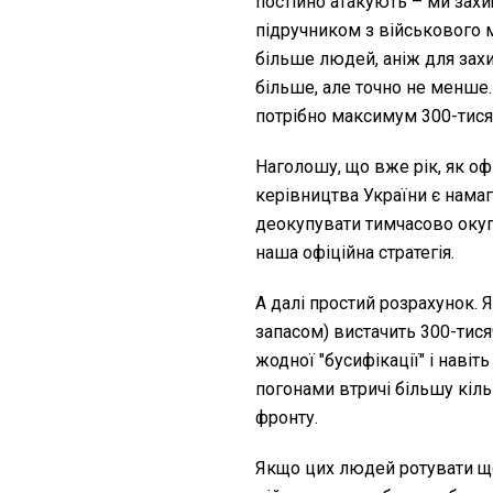
постійно атакують – ми зах
підручником з військового м
більше людей, аніж для захи
більше, але точно не менше
потрібно максимум 300-тися
Наголошу, що вже рік, як о
керівництва України є намага
деокупувати тимчасово окупо
наша офіційна стратегія.
А далі простий розрахунок.
запасом) вистачить 300-тися
жодної "бусифікації" і наві
погонами втричі більшу кіль
фронту.
Якщо цих людей ротувати щ