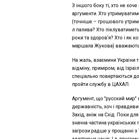
З іншого боку ті, хто не хоч
аргументи. Хто утримуватиме
(точніше – грошового утрим
л палива? Хто піклуватиметь
роки та здоровʼя? Хто і як к
маршала Жукова) вважають 
На жаль, взаємини України та
відміну, приміром, від Ізраїл
спеціально повертаються до
пройти службу в ЦАХАЛ.
Аргумент, що "русский мир" 
державність, хоч і правдивий
Захід, аніж на Схід. Поки д
значна частина українських 
загрози радше у прощанні з У
адаптивна нація. І в другому