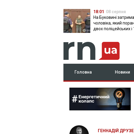
18:01
08 серпня
На Буковині затрим
чоловіка, який пора
двох поліцейських і 
днів ховався в лісі
Головна
Новини
ГЕННАДІЙ ДРУЗ