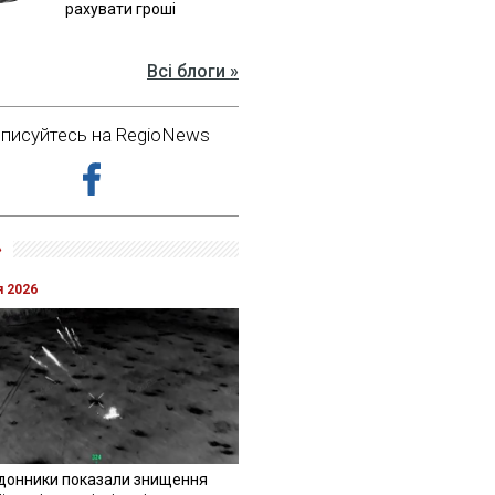
рахувати гроші
Всі блоги »
дписуйтесь на RegioNews
»
я 2026
донники показали знищення