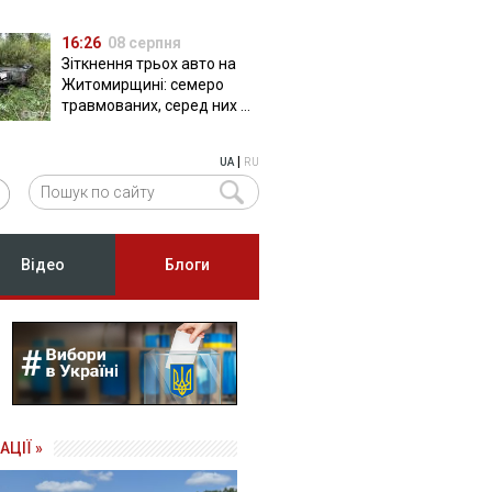
16:26
08 серпня
Зіткнення трьох авто на
Житомирщині: семеро
травмованих, серед них –
двоє дітей
|
UA
RU
Відео
Блоги
АЦІЇ »