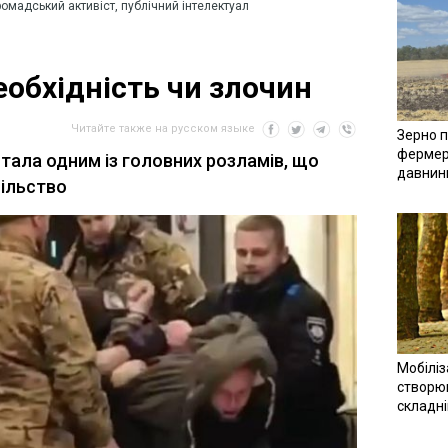
ромадський активіст, публічний інтелектуал
еобхідність чи злочин
Читайте также на русском языке
Зерно п
фермер
стала одним із головних розламів, що
давнин
пільство
Мобіліз
створюв
складн