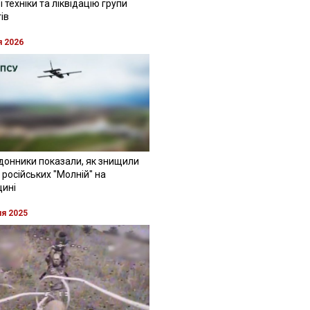
 техніки та ліквідацію групи
ів
я 2026
донники показали, як знищили
 російських "Молній" на
щині
ня 2025