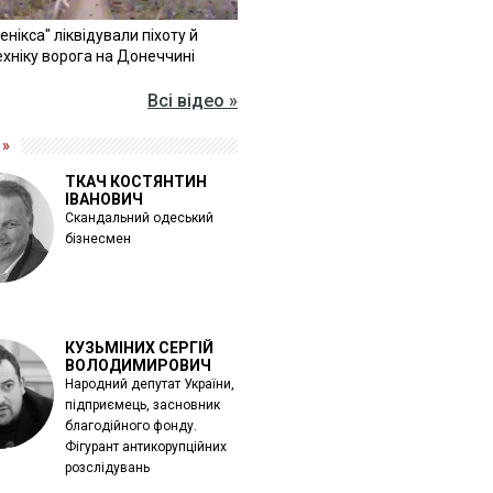
Фенікса" ліквідували піхоту й
хніку ворога на Донеччині
Всі відео »
 »
ТКАЧ КОСТЯНТИН
ІВАНОВИЧ
Скандальний одеський
бізнесмен
КУЗЬМІНИХ СЕРГІЙ
ВОЛОДИМИРОВИЧ
Народний депутат України,
підприємець, засновник
благодійного фонду.
Фігурант антикорупційних
розслідувань