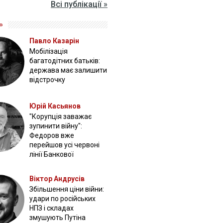
Всі публікації »
»
Павло Казарін
Мобілізація
багатодітних батьків:
держава має залишити
відстрочку
Юрій Касьянов
"Корупція заважає
зупинити війну":
Федоров вже
перейшов усі червоні
лінії Банкової
Віктор Андрусів
Збільшення ціни війни:
удари по російських
НПЗ і складах
змушують Путіна