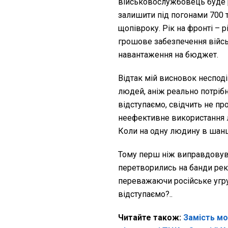
військовослужбовець буде рі
залишити під погонами 700 
щопівроку. Рік на фронті – р
грошове забезпечення війсь
навантаження на бюджет.
Відтак мій висновок несподі
людей, аніж реально потрібно
відступаємо, свідчить не пр
неефективне використання л
Коли на одну людину в шанц
Тому перш ніж виправдовува
перетворились на банди реке
переважаючи російське угруп
відступаємо?..
Читайте також:
Замість мо