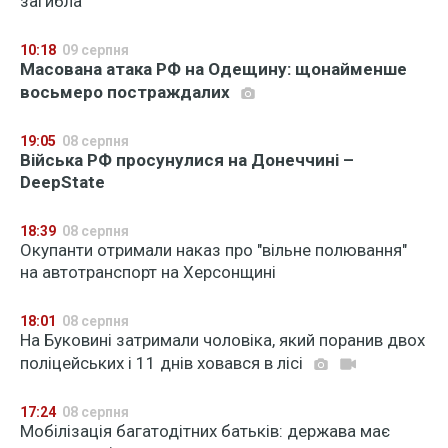
загибла
10:18
09 серпня
Масована атака РФ на Одещину: щонайменше
восьмеро постраждалих
19:05
08 серпня
Війська РФ просунулися на Донеччині –
DeepState
18:39
08 серпня
Окупанти отримали наказ про "вільне полювання"
на автотранспорт на Херсонщині
18:01
08 серпня
На Буковині затримали чоловіка, який поранив двох
поліцейських і 11 днів ховався в лісі
17:24
08 серпня
Мобілізація багатодітних батьків: держава має