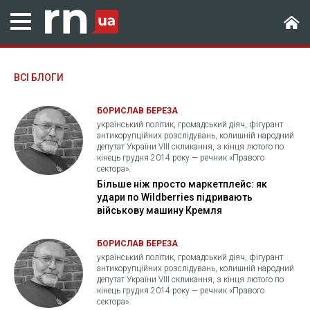
ВСІ БЛОГИ
БОРИСЛАВ БЕРЕЗА
український політик, громадський діяч, фігурант
антикорупційних розслідувань, колишній народний
депутат України VIII скликання, з кінця лютого по
кінець грудня 2014 року — речник «Правого
сектора».
Більше ніж просто маркетплейс: як
удари по Wildberries підривають
військову машину Кремля
БОРИСЛАВ БЕРЕЗА
український політик, громадський діяч, фігурант
антикорупційних розслідувань, колишній народний
депутат України VIII скликання, з кінця лютого по
кінець грудня 2014 року — речник «Правого
сектора».