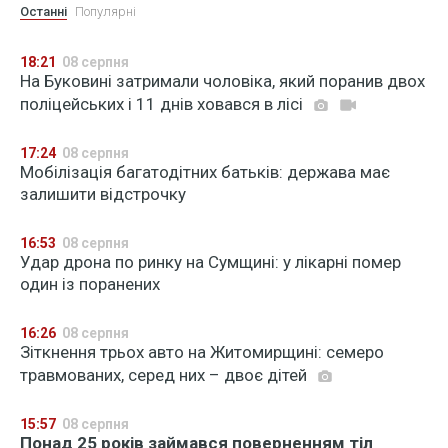
Останні
Популярні
18:21
08 серпня
На Буковині затримали чоловіка, який поранив двох
поліцейських і 11 днів ховався в лісі
17:24
08 серпня
Мобілізація багатодітних батьків: держава має
залишити відстрочку
16:53
08 серпня
Удар дрона по ринку на Сумщині: у лікарні помер
один із поранених
16:26
08 серпня
Зіткнення трьох авто на Житомирщині: семеро
травмованих, серед них – двоє дітей
15:57
08 серпня
Понад 25 років займався поверненням тіл