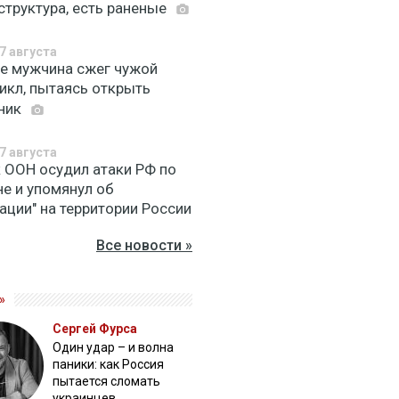
структура, есть раненые
7 августа
ве мужчина сжег чужой
икл, пытаясь открыть
ник
7 августа
к ООН осудил атаки РФ по
не и упомянул об
ации" на территории России
Все новости »
»
Сергей Фурса
Один удар – и волна
паники: как Россия
пытается сломать
украинцев