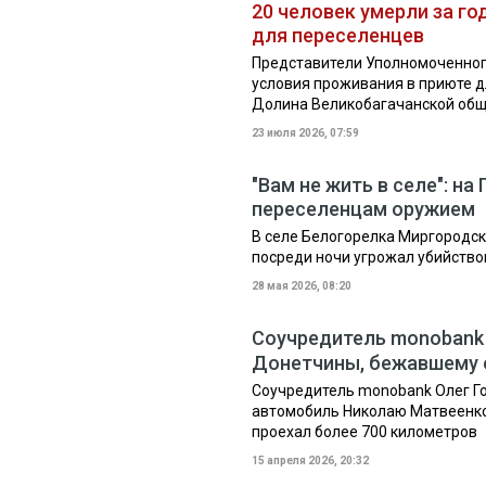
20 человек умерли за го
для переселенцев
Представители Уполномоченног
условия проживания в приюте д
Долина Великобагачанской общ
23 июля 2026, 07:59
"Вам не жить в селе": н
переселенцам оружием
В селе Белогорелка Миргородск
посреди ночи угрожал убийств
28 мая 2026, 08:20
Соучредитель monobank 
Донетчины, бежавшему о
Соучредитель monobank Олег Г
автомобиль Николаю Матвеенко,
проехал более 700 километров
15 апреля 2026, 20:32