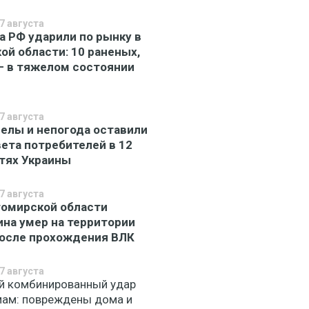
7 августа
а РФ ударили по рынку в
ой области: 10 раненых,
– в тяжелом состоянии
7 августа
елы и непогода оставили
вета потребителей в 12
тях Украины
7 августа
омирской области
на умер на территории
осле прохождения ВЛК
7 августа
й комбинированный удар
мам: повреждены дома и