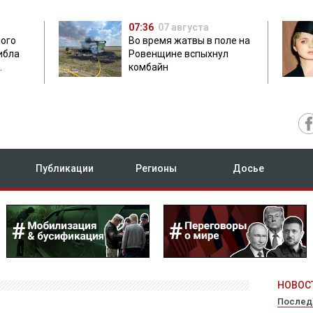
07:36
07 августа
мого
Во время жатвы в поле на
ибла
Ровенщине вспыхнул
комбайн
ых
Публикации
Регионы
Досье
НОВОСТ
Послед