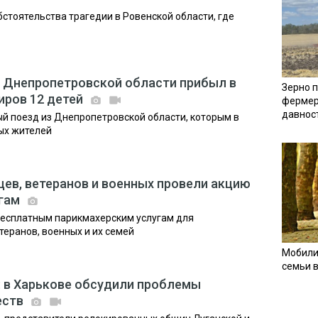
стоятельства трагедии в Ровенской области, где
 Днепропетровской области прибыл в
Зерно п
иров 12 детей
фермер
давнос
й поезд из Днепропетровской области, которым в
ых жителей
цев, ветеранов и военных провели акцию
угам
бесплатным парикмахерским услугам для
еранов, военных и их семей
Мобили
семьи 
 в Харькове обсудили проблемы
еств