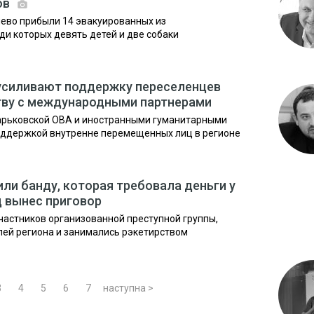
ов
чево прибыли 14 эвакуированных из
ди которых девять детей и две собаки
 усиливают поддержку переселенцев
тву с международными партнерами
арьковской ОВА и иностранными гуманитарными
оддержкой внутренне перемещенных лиц в регионе
ли банду, которая требовала деньги у
д вынес приговор
астников организованной преступной группы,
ей региона и занимались рэкетирством
3
4
5
6
7
наступна >