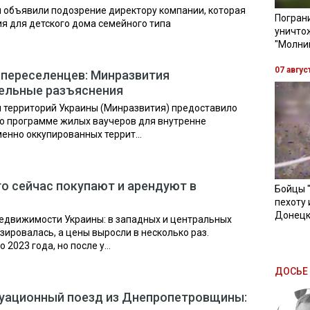
 объявили подозрение директору компании, которая
Пограни
я для детского дома семейного типа
уничто
"Молни
07 авгус
переселенцев: Минразвития
ельные разъяснения
и территорий Украины (Минразвития) предоставило
о программе жилых ваучеров для внутренне
енно оккупированных террит...
о сейчас покупают и арендуют в
Бойцы 
пехоту 
Донецк
едвижимости Украины: в западных и центральных
ировалась, а цены выросли в несколько раз.
2023 года, но после у...
ДОСЬЕ 
куационный поезд из Днепропетровщины: