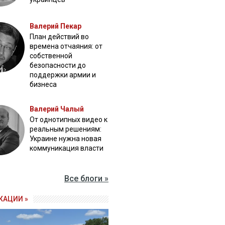
Валерий Пекар
План действий во
времена отчаяния: от
собственной
безопасности до
поддержки армии и
бизнеса
Валерий Чалый
От однотипных видео к
реальным решениям:
Украине нужна новая
коммуникация власти
Все блоги »
КАЦИИ »