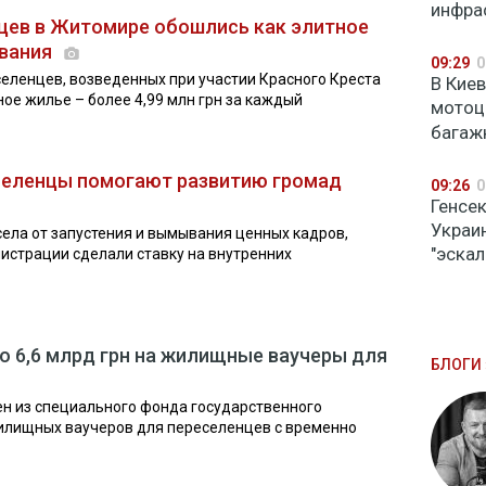
инфра
цев в Житомире обошлись как элитное
ования
09:29
0
еленцев, возведенных при участии Красного Креста
В Кие
тное жилье – более 4,99 млн грн за каждый
мотоц
багаж
еселенцы помогают развитию громад
09:26
0
Генсе
Украи
села от запустения и вымывания ценных кадров,
"эскал
истрации сделали ставку на внутренних
 6,6 млрд грн на жилищные ваучеры для
БЛОГИ 
ен из специального фонда государственного
лищных ваучеров для переселенцев с временно