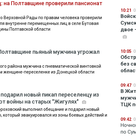
д: на Полтавщине проверили пансионат
10:21
0
Войск
о Верховной Рады по правам человека проверили
Сумск
ля внутренне перемещенных лиц в селе Бутовая
двое 
ины Полтавской области
а Полтавщине пьяный мужчина угрожал
10:05
0
Обстр
без с
ого района мужчина с пневматической винтовкой
облас
ом женщине-переселенке из Донецкой области
09:47
0
В Жит
подарил новый пикап переселенцу из
мужчи
т войны на старых "Жигулях"
ТЦК п
ороховский выполнил обещание и подарил новый
 который эвакуировался из зоны боевых действий и
09:42
0
Ночно
по Су