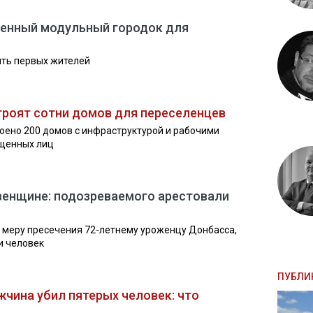
менный модульный городок для
ять первых жителей
троят сотни домов для переселенцев
роено 200 домов с инфраструктурой и рабочими
щенных лиц
венщине: подозреваемого арестовали
л меру пресечения 72-летнему уроженцу Донбасса,
и человек
ПУБЛИ
жчина убил пятерых человек: что