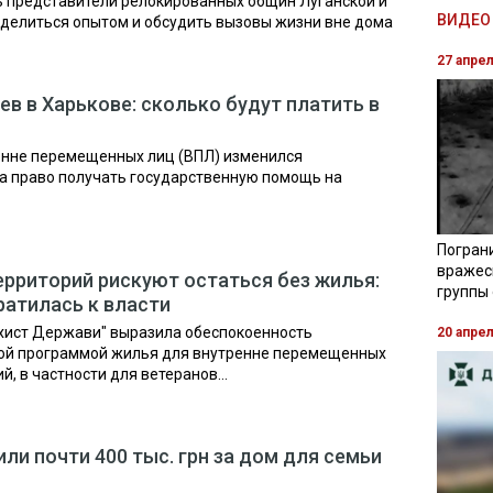
ь представители релокированных общин Луганской и
ВИДЕО 
оделиться опытом и обсудить вызовы жизни вне дома
27 апре
в в Харькове: сколько будут платить в
ренне перемещенных лиц (ВПЛ) изменился
а право получать государственную помощь на
Погран
вражес
ерриторий рискуют остаться без жилья:
группы
ратилась к власти
хист Держави" выразила обеспокоенность
20 апре
ой программой жилья для внутренне перемещенных
, в частности для ветеранов...
ли почти 400 тыс. грн за дом для семьи