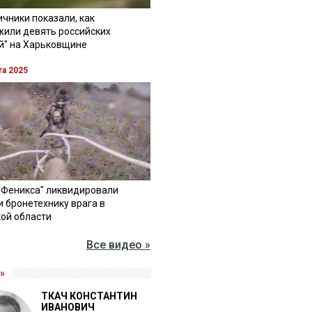
чники показали, как
жили девять российских
й" на Харьковщине
та 2025
"Феникса" ликвидировали
и бронетехнику врага в
ой области
Все видео »
»
ТКАЧ КОНСТАНТИН
ИВАНОВИЧ