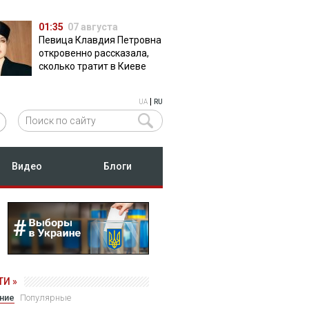
01:35
07 августа
Певица Клавдия Петровна
откровенно рассказала,
сколько тратит в Киеве
|
UA
RU
Видео
Блоги
И »
ние
Популярные