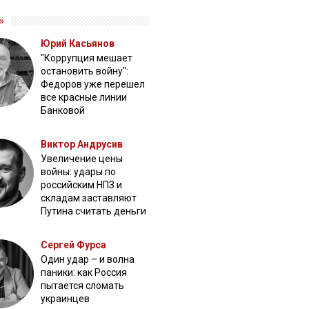
»
Юрий Касьянов
"Коррупция мешает
остановить войну":
Федоров уже перешел
все красные линии
Банковой
Виктор Андрусив
Увеличение цены
войны: удары по
российским НПЗ и
складам заставляют
Путина считать деньги
Сергей Фурса
Один удар – и волна
паники: как Россия
пытается сломать
украинцев