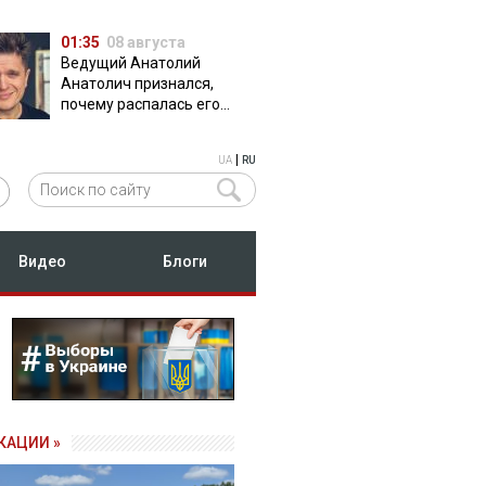
01:35
08 августа
Ведущий Анатолий
Анатолич признался,
почему распалась его
дружба с Остапчуком
|
UA
RU
Видео
Блоги
КАЦИИ »