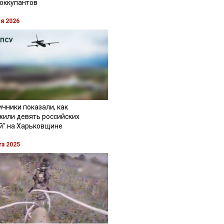
 оккупантов
ля 2026
чники показали, как
жили девять российских
й" на Харьковщине
та 2025