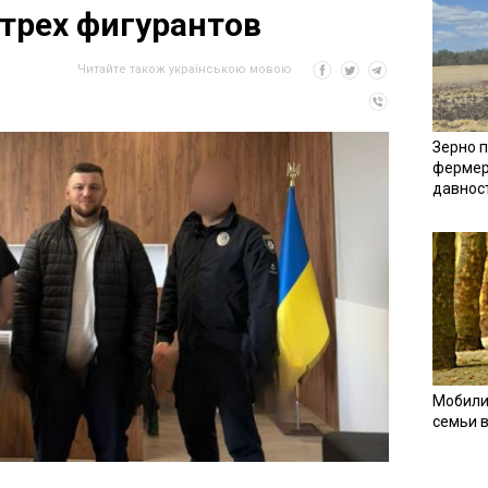
 трех фигурантов
Читайте також українською мовою
Зерно п
фермер
давнос
Мобили
семьи 