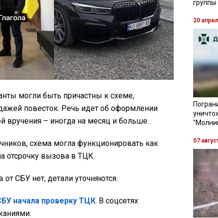
группы
20 апре
анты могли быть причастны к схеме,
Пограни
дажей повесток. Речь идет об оформлении
уничто
ой вручения – иногда на месяц и больше.
"Молни
07 авгус
очников, схема могла функционировать как
а отсрочку вызова в ТЦК.
от СБУ нет, детали уточняются.
СБУ начала проверку ТЦК
. В соцсетях
жаниями.