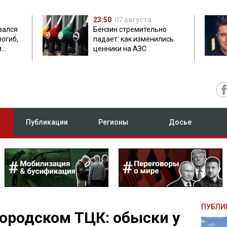
23:50
07 августа
зался
Бензин стремительно
погиб,
падает: как изменились
м
ценники на АЗС
Публикации
Регионы
Досье
ПУБЛИ
ородском ТЦК: обыски у