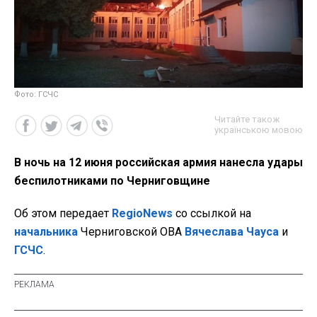
Фото: ГСЧС
Читайте також
українською мовою
В ночь на 12 июня российская армия нанесла удары
беспилотниками по Черниговщине
Об этом передает
RegioNews
со ссылкой на
начальника
Черниговской ОВА
Вячеслава Чауса
и
ГСЧС
.