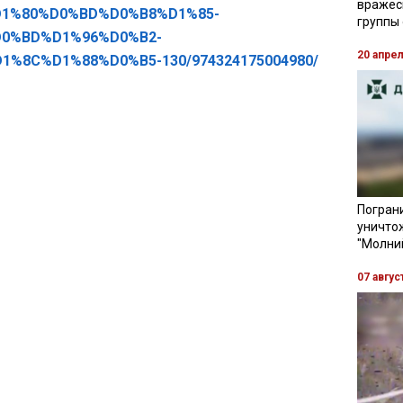
вражес
1%80%D0%BD%D0%B8%D1%85-
группы
0%BD%D1%96%D0%B2-
20 апре
%8C%D1%88%D0%B5-130/974324175004980/
Пограни
уничто
"Молни
07 авгус