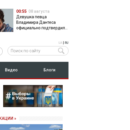
00:55
08 августа
Девушка певца
Владимира Дантеса
официально подтвердила
их отношения
|
UA
RU
Видео
Блоги
КАЦИИ »