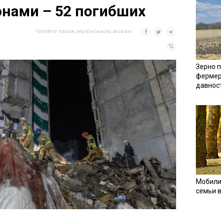
онами – 52 погибших
Читайте також українською мовою
Зерно п
фермер
давнос
Мобили
семьи 