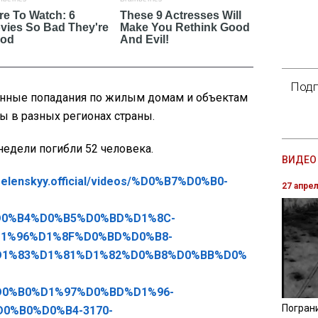
Подп
нные попадания по жилым домам и объектам
ы в разных регионах страны.
 недели погибли 52 человека.
ВИДЕО 
zelenskyy.official/videos/%D0%B7%D0%B0-
27 апре
0%B4%D0%B5%D0%BD%D1%8C-
1%96%D1%8F%D0%BD%D0%B8-
D1%83%D1%81%D1%82%D0%B8%D0%BB%D0%
0%B0%D1%97%D0%BD%D1%96-
Погран
0%B0%D0%B4-3170-