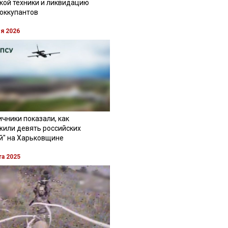
кой техники и ликвидацию
 оккупантов
ля 2026
чники показали, как
жили девять российских
й" на Харьковщине
та 2025