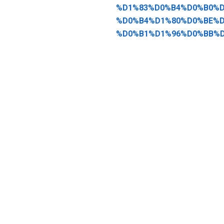
%D1%83%D0%B4%D0%B0%D
%D0%B4%D1%80%D0%BE%D
%D0%B1%D1%96%D0%BB%D1