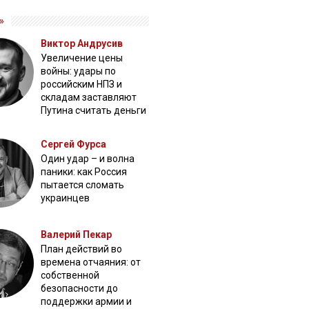
»
Виктор Андрусив
Увеличение цены
войны: удары по
российским НПЗ и
складам заставляют
Путина считать деньги
Сергей Фурса
Один удар – и волна
паники: как Россия
пытается сломать
украинцев
Валерий Пекар
План действий во
времена отчаяния: от
собственной
безопасности до
поддержки армии и