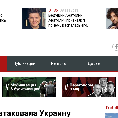
01:35
08 августа
но
Ведущий Анатолий
лись
Анатолич признался,
почему распалась его
дружба с Остапчуком
Публикации
Регионы
Досье
ПУБЛИ
атаковала Украину