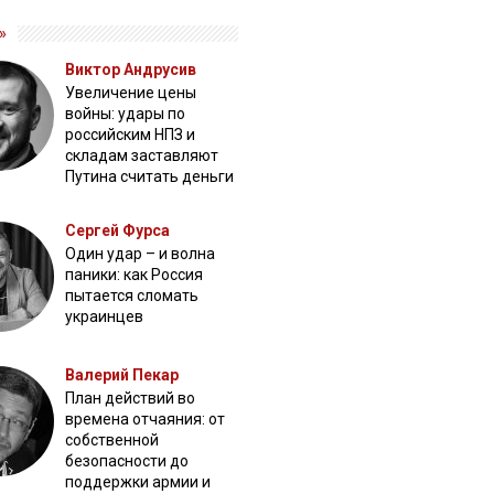
»
Виктор Андрусив
Увеличение цены
войны: удары по
российским НПЗ и
складам заставляют
Путина считать деньги
Сергей Фурса
Один удар – и волна
паники: как Россия
пытается сломать
украинцев
Валерий Пекар
План действий во
времена отчаяния: от
собственной
безопасности до
поддержки армии и