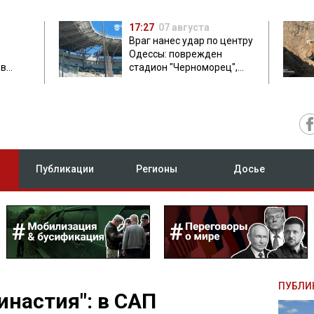
17:27
07 августа
Враг нанес удар по центру
Одессы: поврежден
ов
стадион "Черноморец",
 в чем
есть пострадавшая
Публикации
Регионы
Досье
ПУБЛИ
инастия": в САП