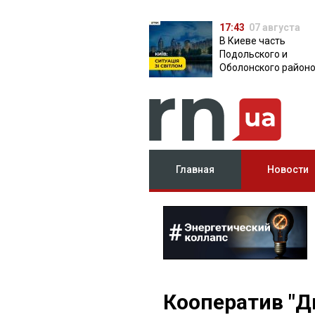
17:43
07 августа
В Киеве часть
Подольского и
Оболонского район
осталась без света:
причина
Главная
Новости
Кооператив "Д