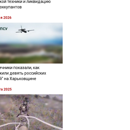
кой техники и ликвидацию
 оккупантов
ля 2026
чники показали, как
жили девять российских
й" на Харьковщине
та 2025