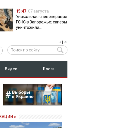
15:47
07 августа
Уникальная спецоперация
ГСЧС в Запорожье: саперы
уничтожили
полуторатонную
российскую авиабомбу
|
UA
RU
ФАБ-500
Видео
Блоги
КАЦИИ »