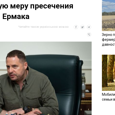
ую меру пресечения
 Ермака
Читайте також українською мовою
Зерно п
фермер
давнос
Мобили
семьи 