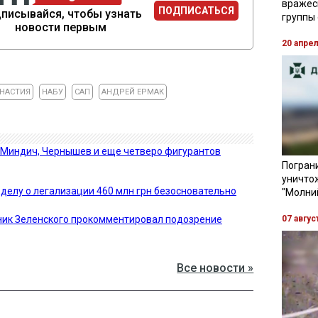
вражес
ПОДПИСАТЬСЯ
писывайся, чтобы узнать
группы
новости первым
20 апре
НАСТИЯ
НАБУ
САП
АНДРЕЙ ЕРМАК
 Миндич, Чернышев и еще четверо фигурантов
Пограни
уничто
 делу о легализации 460 млн грн безосновательно
"Молни
тник Зеленского прокомментировал подозрение
07 авгус
Все новости »