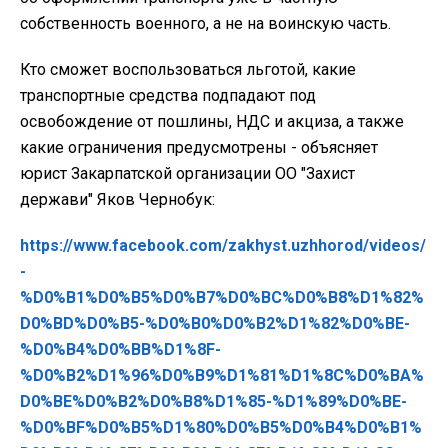
собственность военного, а не на воинскую часть.
Кто сможет воспользоваться льготой, какие
транспортные средства подпадают под
освобождение от пошлины, НДС и акциза, а также
какие ограничения предусмотрены - объясняет
юрист Закарпатской организации ОО "Захист
держави" Яков Чернобук:
https://www.facebook.com/zakhyst.uzhhorod/videos/
-
%D0%B1%D0%B5%D0%B7%D0%BC%D0%B8%D1%82%
D0%BD%D0%B5-%D0%B0%D0%B2%D1%82%D0%BE-
%D0%B4%D0%BB%D1%8F-
%D0%B2%D1%96%D0%B9%D1%81%D1%8C%D0%BA%
D0%BE%D0%B2%D0%B8%D1%85-%D1%89%D0%BE-
%D0%BF%D0%B5%D1%80%D0%B5%D0%B4%D0%B1%