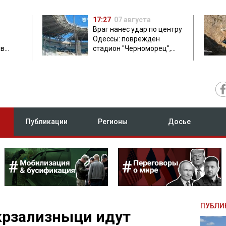
17:27
07 августа
Враг нанес удар по центру
Одессы: поврежден
ов
стадион "Черноморец",
 в чем
есть пострадавшая
Публикации
Регионы
Досье
ПУБЛИ
крзализныци идут