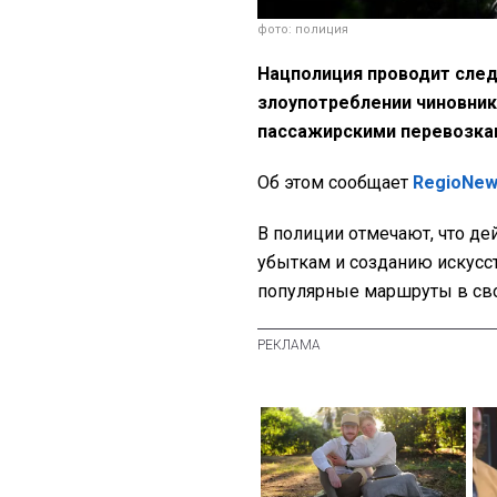
фото: полиция
Нацполиция проводит след
злоупотреблении чиновни
пассажирскими перевозка
Об этом сообщает
RegioNe
В полиции отмечают, что де
убыткам и созданию искусс
популярные маршруты в св