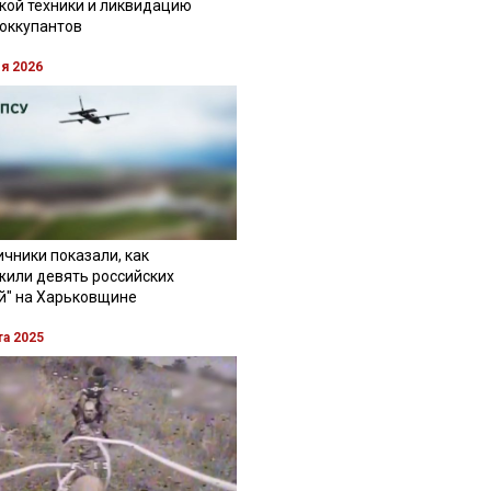
кой техники и ликвидацию
 оккупантов
ля 2026
чники показали, как
жили девять российских
й" на Харьковщине
та 2025