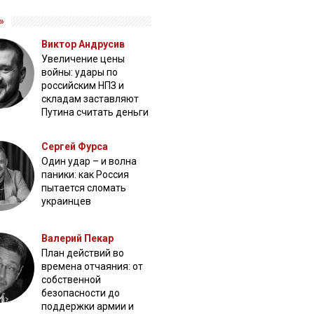
»
Виктор Андрусив
Увеличение цены
войны: удары по
российским НПЗ и
складам заставляют
Путина считать деньги
Сергей Фурса
Один удар – и волна
паники: как Россия
пытается сломать
украинцев
Валерий Пекар
План действий во
времена отчаяния: от
собственной
безопасности до
поддержки армии и