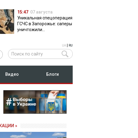
15:47
07 августа
Уникальная спецоперация
ГСЧС в Запорожье: саперы
уничтожили
полуторатонную
российскую авиабомбу
|
UA
RU
ФАБ-500
Видео
Блоги
КАЦИИ »