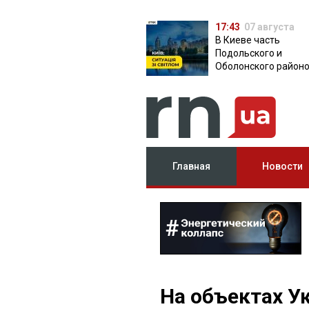
17:43
07 августа
В Киеве часть
Подольского и
Оболонского район
осталась без света:
причина
Главная
Новости
На объектах У