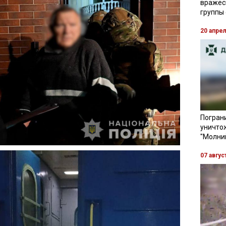
вражес
группы
20 апре
Пограни
уничто
"Молни
07 авгус