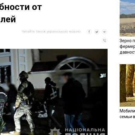
бности от
елей
Читайте також українською мовою
Зерно п
фермер
давнос
Мобили
семьи 