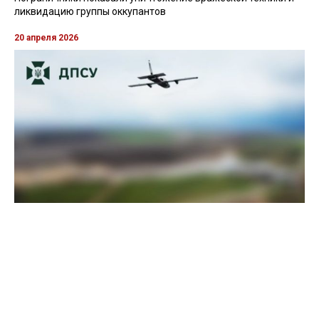
12 июля 2021, 21:26
Из-за сильных ливней на Закарпатье подтоплены сотни
дворов и домов
11 июля 2021, 16:34
Все новости »
ВИДЕО »
27 апреля 2026
Пограничники показали уничтожение вражеской техники и
ликвидацию группы оккупантов