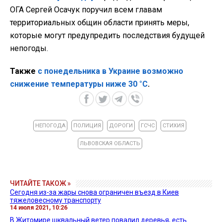
Как сообщалось,
Черновицкая область готовится к
возможному паводку
. Председатель Черновицкой