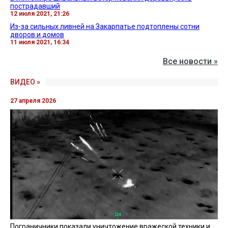
ОГА Сергей Осачук поручил всем главам
территориальных общин области принять меры,
которые могут предупредить последствия будущей
непогоды.
Также
с понедельника в Украине возможно
снижение температуры ниже 30 °С
.
НЕПОГОДА
ПОЛИЦИЯ
ДОРОГИ
ГСЧС
СТИХИЯ
ЛЬВОВСКАЯ ОБЛАСТЬ
ЧИТАЙТЕ ТАКОЖ »
Сегодня из-за жары снова ограничен въезд в Киев
тяжеловесному транспорту
14 июля 2021, 10:26
В Житомире шквальный ветер повалил деревья, есть
пострадавший