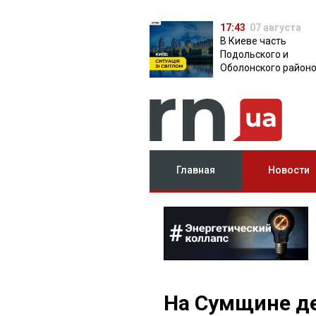
17:43
07 августа
В Киеве часть
Подольского и
Оболонского район
осталась без света:
причина
Главная
Новости
На Сумщине де