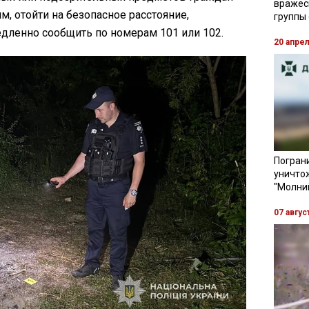
вражес
м, отойти на безопасное расстояние,
группы
дленно сообщить по номерам 101 или 102.
20 апре
Пограни
уничто
"Молни
07 авгус