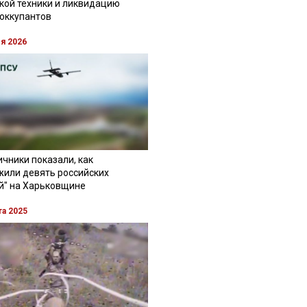
кой техники и ликвидацию
 оккупантов
ля 2026
чники показали, как
жили девять российских
й" на Харьковщине
та 2025