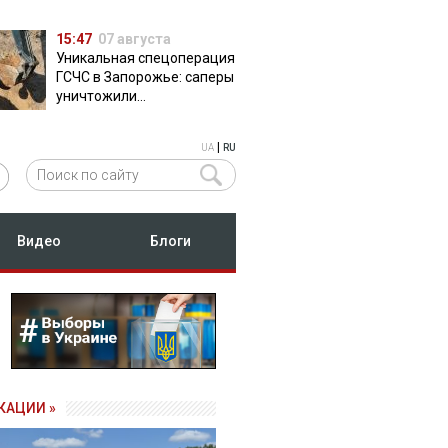
15:47
07 августа
Уникальная спецоперация
ГСЧС в Запорожье: саперы
уничтожили
полуторатонную
российскую авиабомбу
|
UA
RU
ФАБ-500
Видео
Блоги
КАЦИИ »