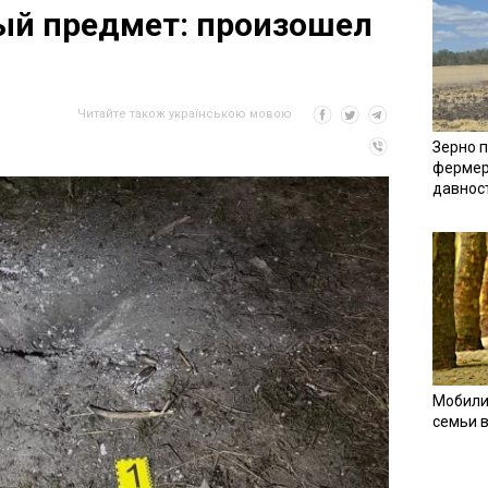
ый предмет: произошел
Читайте також українською мовою
Зерно п
фермер
давнос
Мобили
семьи 