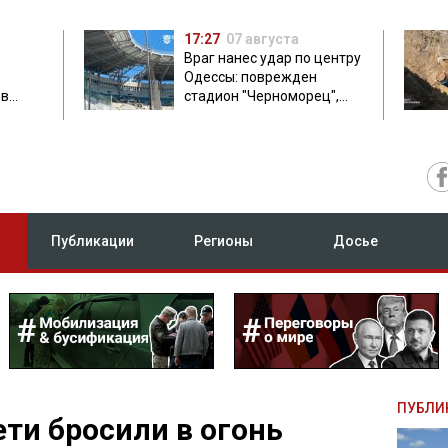
17:27
07 августа
Враг нанес удар по центру
Одессы: поврежден
ов
стадион "Черноморец",
 в чем
есть пострадавшая
Публикации
Регионы
Досье
ПУБЛИ
ти бросили в огонь