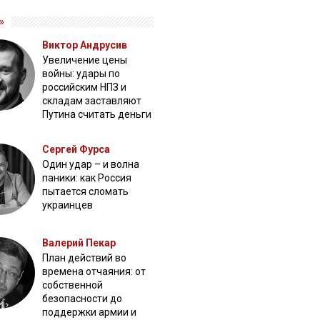
»
Виктор Андрусив
Увеличение цены
войны: удары по
российским НПЗ и
складам заставляют
Путина считать деньги
Сергей Фурса
Один удар – и волна
паники: как Россия
пытается сломать
украинцев
Валерий Пекар
План действий во
времена отчаяния: от
собственной
безопасности до
поддержки армии и