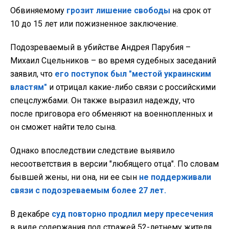
Обвиняемому
грозит лишение свободы
на срок от
10 до 15 лет или пожизненное заключение.
Подозреваемый в убийстве Андрея Парубия –
Михаил Сцельников – во время судебных заседаний
заявил, что
его поступок был "местой украинским
властям"
и отрицал какие-либо связи с российскими
спецслужбами. Он также выразил надежду, что
после приговора его обменяют на военнопленных и
он сможет найти тело сына.
Однако впоследствии следствие выявило
несоответствия в версии "любящего отца". По словам
бывшей жены, ни она, ни ее сын
не поддерживали
связи с подозреваемым более 27 лет.
В декабре
суд повторно продлил меру пресечения
в виде содержания под стражей 52-летнему жителя