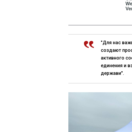
"Для нас важ
создают прос
активного со
единения и в
держави".