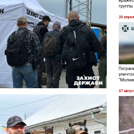
вражес
группы
20 апре
Пограни
уничто
"Молни
07 авгус