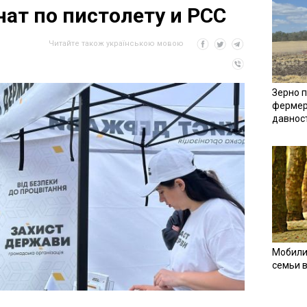
ат по пистолету и РСС
Читайте також українською мовою
Зерно п
фермер
давнос
Мобили
семьи 