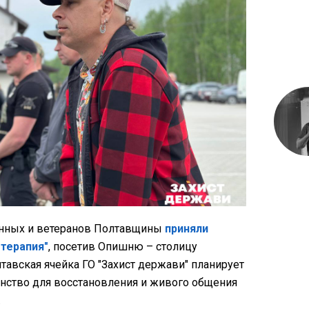
енных и ветеранов Полтавщины
приняли
отерапия"
, посетив Опишню – столицу
лтавская ячейка ГО "Захист держави" планирует
анство для восстановления и живого общения
.