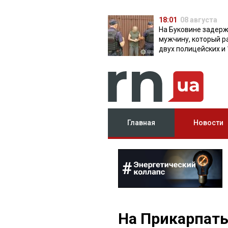
18:01
08 августа
На Буковине задер
мужчину, который р
двух полицейских и 
дней скрывался в л
Главная
Новости
На Прикарпать