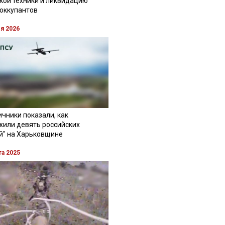
кой техники и ликвидацию
 оккупантов
ля 2026
чники показали, как
жили девять российских
й" на Харьковщине
та 2025