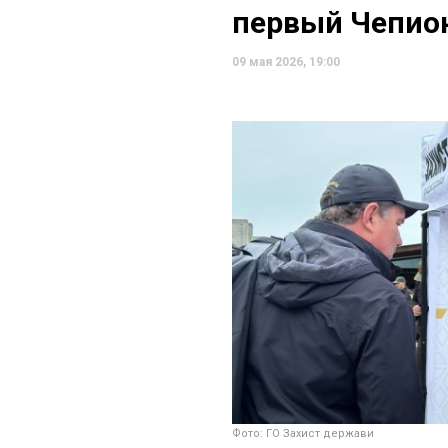
первый Чепион
09 мая 2026, 19:00
Фото: ГО Захист держави