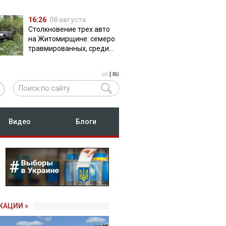
16:26
08 августа
Столкновение трех авто
на Житомирщине: семеро
травмированных, среди
них двое детей
|
UA
RU
Видео
Блоги
КАЦИИ »