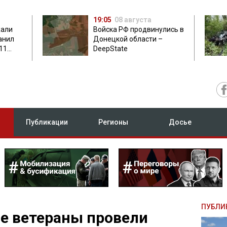
19:05
08 августа
жали
Войска РФ продвинулись в
анил
Донецкой области –
11
DeepState
есу
Публикации
Регионы
Досье
ПУБЛИ
е ветераны провели