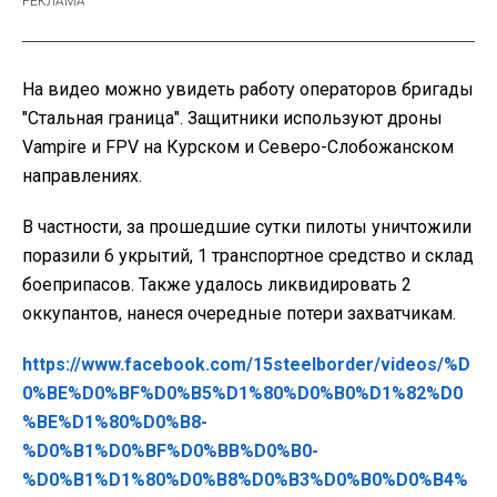
На видео можно увидеть работу операторов бригады
"Стальная граница". Защитники используют дроны
Vampire и FPV на Курском и Северо-Слобожанском
направлениях.
В частности, за прошедшие сутки пилоты уничтожили
поразили 6 укрытий, 1 транспортное средство и склад
боеприпасов. Также удалось ликвидировать 2
оккупантов, нанеся очередные потери захватчикам.
https://www.facebook.com/15steelborder/videos/%D
0%BE%D0%BF%D0%B5%D1%80%D0%B0%D1%82%D0
%BE%D1%80%D0%B8-
%D0%B1%D0%BF%D0%BB%D0%B0-
%D0%B1%D1%80%D0%B8%D0%B3%D0%B0%D0%B4%