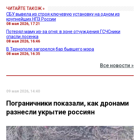
ЧИТАЙТЕ ТАКОЖ »
СБУ вывела из строя ключевую установку на одном из
крупнейших НПЗ России
08 мая 2026, 17:21
Потерял маму из-за огня: в зоне отчуждения ГСЧСники
спасли лосенка
08 мая 2026, 16:46
В Тернополе загорелся бар бывшего мэра
08 мая 2026, 16:35
Все новости »
09 мая 2026, 14:40
Пограничники показали, как дронами
разнесли укрытие россиян