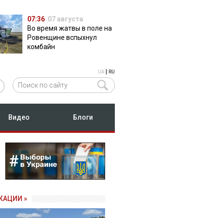
07:36
07 августа
Во время жатвы в поле на
Ровенщине вспыхнул
комбайн
|
UA
RU
Видео
Блоги
КАЦИИ »