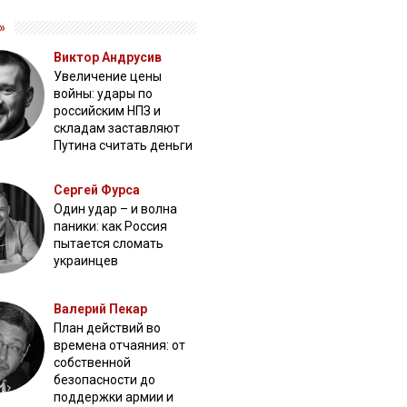
»
Виктор Андрусив
Увеличение цены
войны: удары по
российским НПЗ и
складам заставляют
Путина считать деньги
Сергей Фурса
Один удар – и волна
паники: как Россия
пытается сломать
украинцев
Валерий Пекар
План действий во
времена отчаяния: от
собственной
безопасности до
поддержки армии и