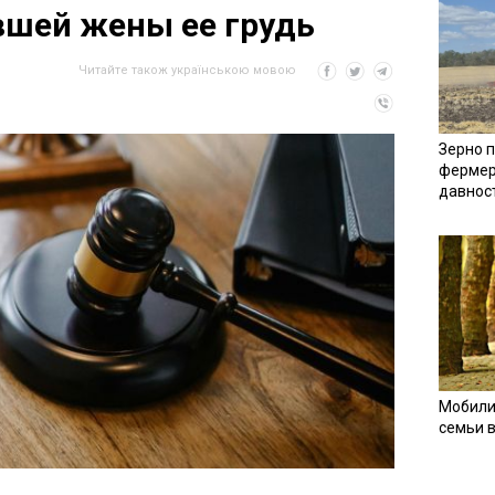
вшей жены ее грудь
Читайте також українською мовою
Зерно п
фермер
давнос
Мобили
семьи 