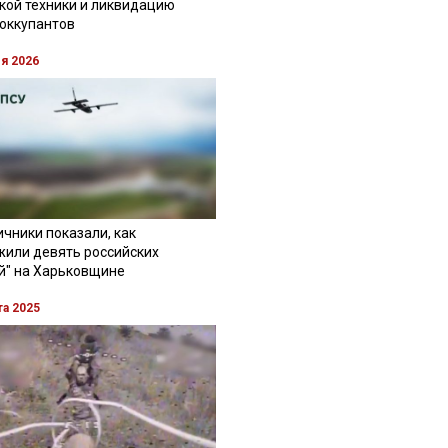
кой техники и ликвидацию
 оккупантов
ля 2026
чники показали, как
жили девять российских
й" на Харьковщине
та 2025