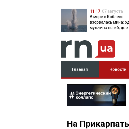
11:17
07 августа
В море в Коблево
взорвалась мина: о
мужчина погиб, две
женщины ранены
Главная
Новости
На Прикарпат