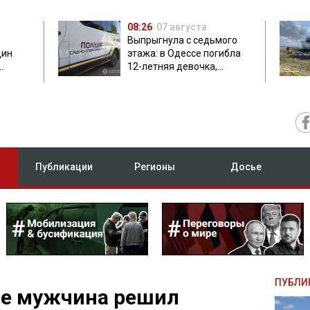
08:26
07 августа
Выпрыгнула с седьмого
дин
этажа: в Одессе погибла
12-летняя девочка,
приехавшая на отдых
Публикации
Регионы
Досье
ПУБЛИ
ье мужчина решил