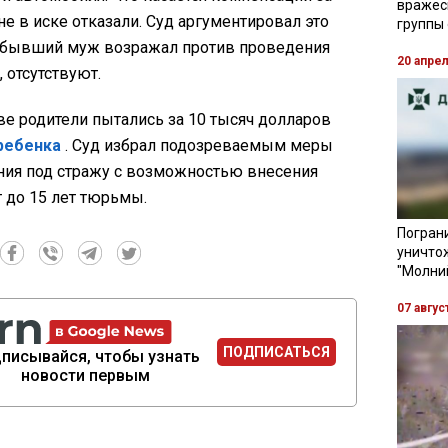
вражес
не в иске отказали. Суд аргументировал это
группы
то бывший муж возражал против проведения
20 апре
 отсутствуют.
е родители пытались за 10 тысяч долларов
ребенка
. Суд избрал подозреваемым меры
ния под стражу с возможностью внесения
 до 15 лет тюрьмы.
Пограни
уничто
"Молни
07 авгус
ПОДПИСАТЬСЯ
писывайся, чтобы узнать
новости первым