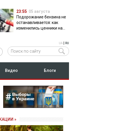
23:55
05 августа
Подорожание бензина не
останавливается: как
изменились ценники на
АЗС
|
UA
RU
Видео
Блоги
КАЦИИ »