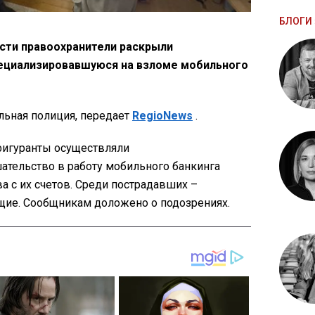
БЛОГИ 
сти правоохранители раскрыли
пециализировавшуюся на взломе мобильного
ьная полиция, передает
RegioNews
.
 фигуранты осуществляли
тельство в работу мобильного банкинга
а с их счетов. Среди пострадавших –
ие. Сообщникам доложено о подозрениях.