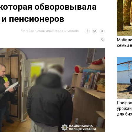
 которая обворовывала
 и пенсионеров
Читайте також українською мовою
Мобили
семьи 
Прифро
урожай
для би