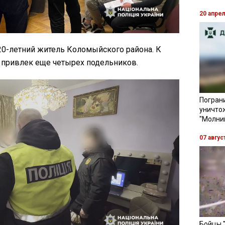
20 апре
20-летний житель Коломыйского района. К
н привлек еще четырех подельников.
Пограни
уничто
"Молни
07 авгус
Бойцы 