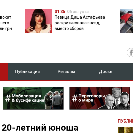
01:35
06 августа
двокат
Певица Даша Астафьева
бшего
раскритиковала звезд,
лн грн
вместо сборов
публикующих фото с
вечеринок
Публикации
Регионы
Досье
ПУБЛИ
 20-летний юноша