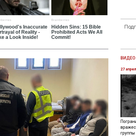
Подп
ВИДЕО 
27 апре
Погран
вражес
группы