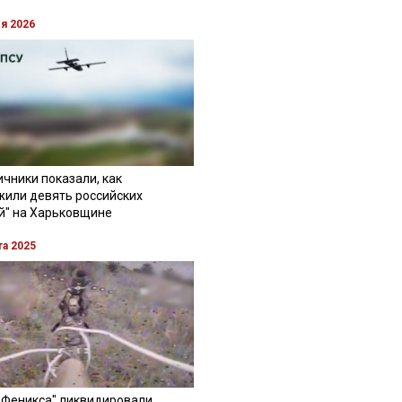
ля 2026
чники показали, как
жили девять российских
й" на Харьковщине
та 2025
"Феникса" ликвидировали