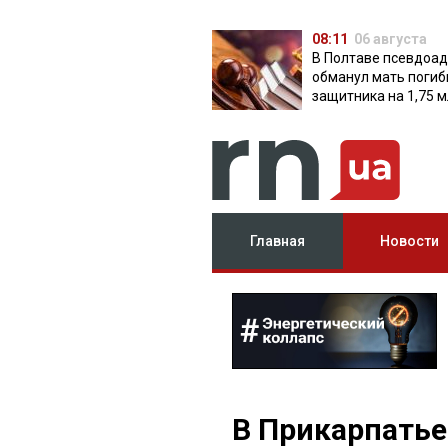
08:11
06 августа
В Полтаве псевдоа
обманул мать поги
защитника на 1,75 м
Главная
Новости
В Прикарпатье