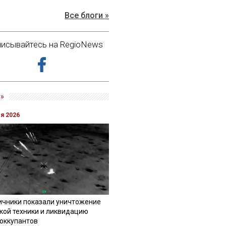
Все блоги »
исывайтесь на RegioNews
»
ля 2026
ичники показали уничтожение
кой техники и ликвидацию
 оккупантов