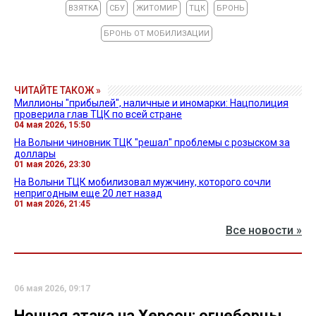
ВЗЯТКА
СБУ
ЖИТОМИР
ТЦК
БРОНЬ
БРОНЬ ОТ МОБИЛИЗАЦИИ
ЧИТАЙТЕ ТАКОЖ »
Миллионы "прибылей", наличные и иномарки: Нацполиция
проверила глав ТЦК по всей стране
04 мая 2026, 15:50
На Волыни чиновник ТЦК "решал" проблемы с розыском за
доллары
01 мая 2026, 23:30
На Волыни ТЦК мобилизовал мужчину, которого сочли
непригодным еще 20 лет назад
01 мая 2026, 21:45
Все новости »
06 мая 2026, 09:17
Ночная атака на Херсон: огнеборцы