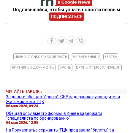
Подписывайся, чтобы узнать новости первым
ПОДПИСАТЬСЯ
ИВАНО-ФРАНКОВСКАЯ ОБЛАСТЬ
УКРЗАЛИЗНЫЦЯ
ВЗЯТКА
ФИКТИВНЫЕ ДОКУМЕНТЫ
БРОНЬ
БРОНЬ ОТ МОБИЛИЗАЦИИ
ЧИТАЙТЕ ТАКОЖ »
За деньги обещал "броню": СБУ задержала руководителя
Житомирского ТЦК
06 мая 2026, 09:24
Обещал рясу вместо формы: в Киеве задержали
"специалиста по бронированию"
04 мая 2026, 12:05
На Прикарпатье сержанты ТЦК продавали "билеты" за