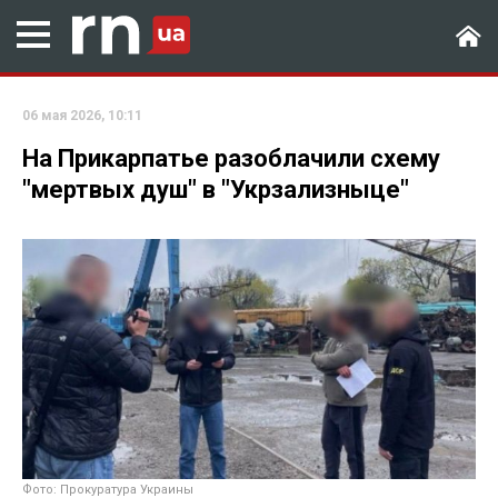
06 мая 2026, 10:11
На Прикарпатье разоблачили схему
"мертвых душ" в "Укрзализныце"
Фото: Прокуратура Украины