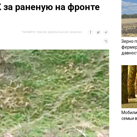
 за раненую на фронте
Читайте також українською мовою
Зерно п
фермер
давнос
Мобили
семьи 