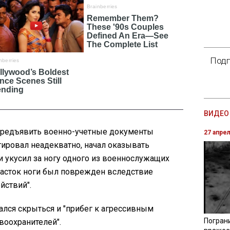
Подп
ВИДЕО 
предъявить военно-учетные документы
27 апре
гировал неадекватно, начал оказывать
 укусил за ногу одного из военнослужащих
участок ноги был поврежден вследствие
йствий".
ался скрыться и
"прибег к агрессивным
Погран
воохранителей".