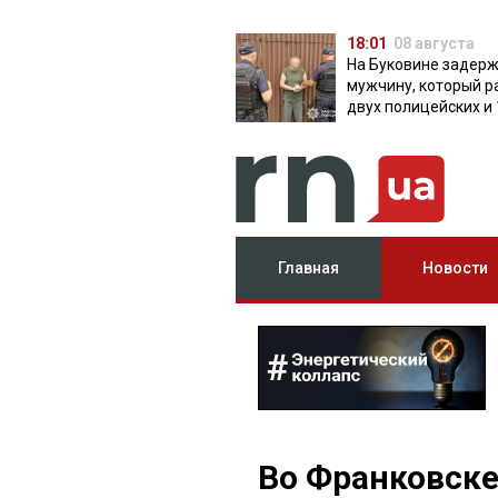
18:01
08 августа
На Буковине задер
мужчину, который р
двух полицейских и 
дней скрывался в л
Главная
Новости
Во Франковске