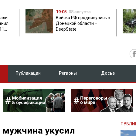
19:05
08 августа
жали
Войска РФ продвинулись в
анил
Донецкой области –
11
DeepState
есу
Публикации
Регионы
Досье
ПУБЛИ
 мужчина укусил