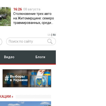
16:26
08 августа
Столкновение трех авто
на Житомирщине: семеро
травмированных, среди
них двое детей
|
UA
RU
Видео
Блоги
КАЦИИ »