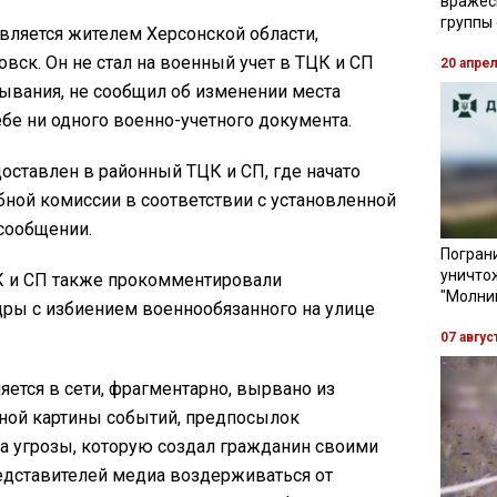
вражес
группы
является жителем Херсонской области,
ск. Он не стал на военный учет в ТЦК и СП
20 апре
ывания, не сообщил об изменении места
ебе ни одного военно-учетного документа.
оставлен в районный ТЦК и СП, где начато
ной комиссии в соответствии с установленной
 сообщении.
Пограни
уничто
 и СП также прокомментировали
"Молни
дры с избиением военнообязанного на улице
07 авгус
яется в сети, фрагментарно, вырвано из
лной картины событий, предпосылок
ра угрозы, которую создал гражданин своими
дставителей медиа воздерживаться от