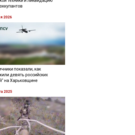
кой техники и ликвидацию
 оккупантов
ля 2026
чники показали, как
жили девять российских
й" на Харьковщине
та 2025