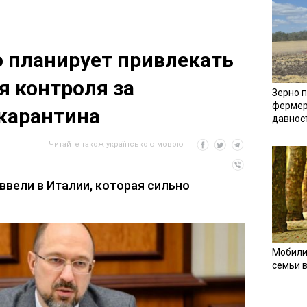
 планирует привлекать
я контроля за
Зерно п
фермер
карантина
давнос
Читайте також українською мовою
ввели в Италии, которая сильно
Мобили
семьи 