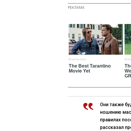
Они также бу
ношению мас
правилах пос
рассказал пр