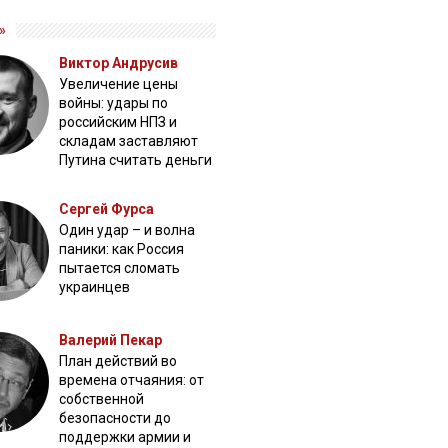
»
Виктор Андрусив
Увеличение цены
войны: удары по
российским НПЗ и
складам заставляют
Путина считать деньги
Сергей Фурса
Один удар – и волна
паники: как Россия
пытается сломать
украинцев
Валерий Пекар
План действий во
времена отчаяния: от
собственной
безопасности до
поддержки армии и