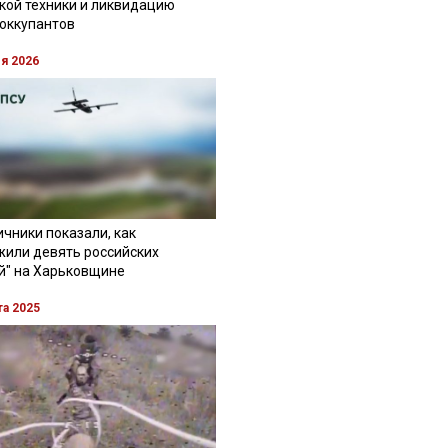
кой техники и ликвидацию
 оккупантов
ля 2026
чники показали, как
жили девять российских
й" на Харьковщине
та 2025