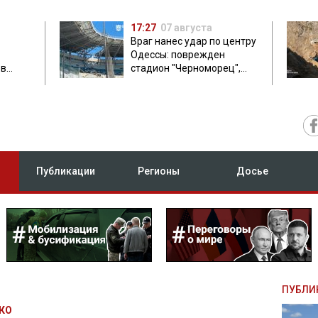
17:27
07 августа
Враг нанес удар по центру
Одессы: поврежден
ов
стадион "Черноморец",
 в чем
есть пострадавшая
Публикации
Регионы
Досье
ПУБЛИ
КО