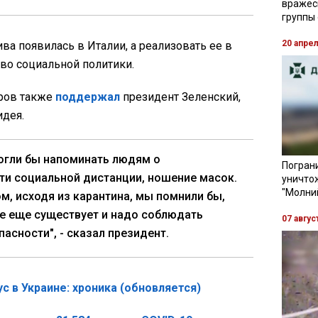
вражес
группы
20 апре
ива появилась в Италии, а реализовать ее в
во социальной политики.
ров также
поддержал
президент Зеленский,
идея.
огли бы напоминать людям о
Пограни
и социальной дистанции, ношение масок.
уничто
"Молни
м, исходя из карантина, мы помнили бы,
се еще существует и надо соблюдать
07 авгус
пасности", - сказал президент.
с в Украине: хроника (обновляется)