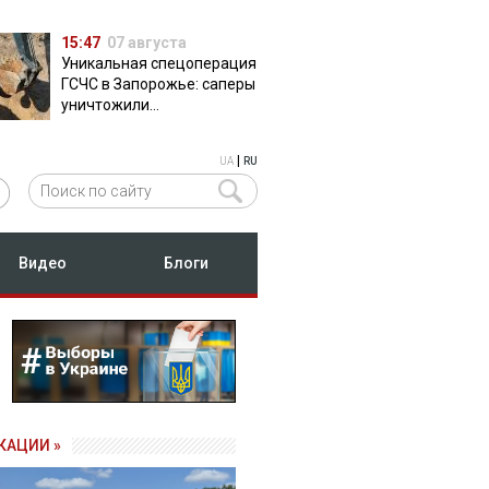
15:47
07 августа
Уникальная спецоперация
ГСЧС в Запорожье: саперы
уничтожили
полуторатонную
российскую авиабомбу
|
UA
RU
ФАБ-500
Видео
Блоги
КАЦИИ »