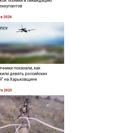
кой техники и ликвидацию
 оккупантов
ля 2026
чники показали, как
жили девять российских
й" на Харьковщине
та 2025