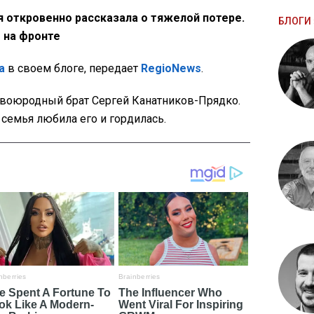
я откровенно рассказала о тяжелой потере.
БЛОГИ 
 на фронте
а
в своем блоге, передает
RegioNews
.
двоюродный брат Сергей Канатников-Прядко.
я семья любила его и гордилась.