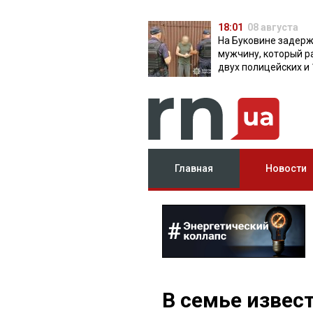
18:01
08 августа
На Буковине задер
мужчину, который р
двух полицейских и 
дней скрывался в л
Главная
Новости
В семье извес