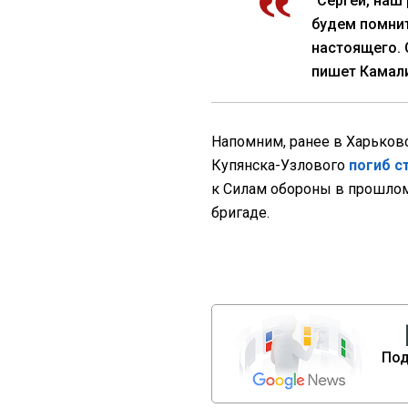
"Сергей, наш
будем помнит
настоящего. 
пишет Камал
Напомним, ранее в Харьков
Купянска-Узлового
погиб с
к Силам обороны в прошлом
бригаде.
Под