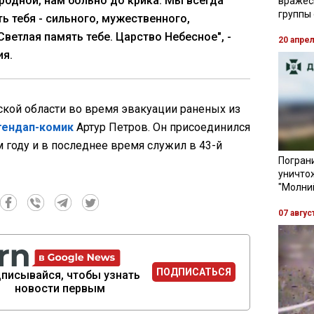
 родной, нам больно до крика. Мы всегда
вражес
группы
ь тебя - сильного, мужественного,
Светлая память тебе. Царство Небесное", -
20 апре
ия.
ской области во время эвакуации раненых из
тендап-комик
Артур Петров. Он присоединился
 году и в последнее время служил в 43-й
Пограни
уничто
"Молни
07 авгус
ПОДПИСАТЬСЯ
писывайся, чтобы узнать
новости первым