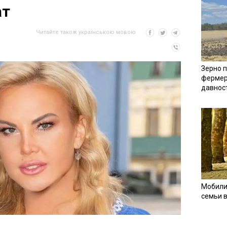
ат
Читайте також українською мовою
Зерно п
фермер
давнос
Мобили
семьи 