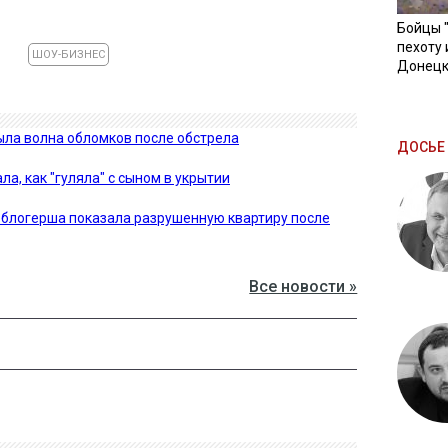
Бойцы 
пехоту 
ШОУ-БИЗНЕС
Донецк
ыла волна обломков после обстрела
ДОСЬЕ 
, как "гуляла" с сыном в укрытии
я блогерша показала разрушенную квартиру после
Все новости »