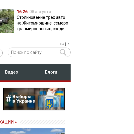
16:26
08 августа
Столкновение трех авто
на Житомирщине: семеро
травмированных, среди
них двое детей
|
UA
RU
Видео
Блоги
КАЦИИ »