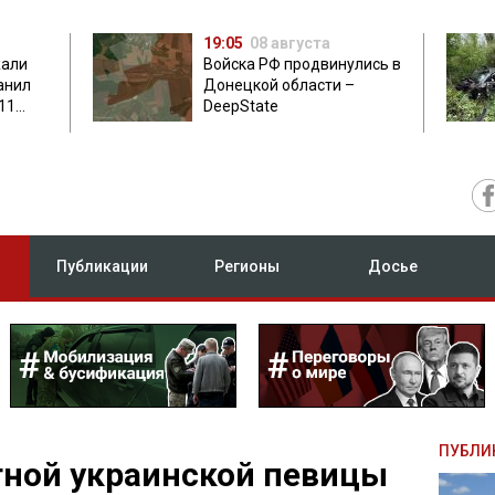
19:05
08 августа
жали
Войска РФ продвинулись в
анил
Донецкой области –
11
DeepState
есу
Публикации
Регионы
Досье
ПУБЛИ
тной украинской певицы