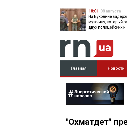
18:01
08 августа
На Буковине задер
мужчину, который р
двух полицейских и 
дней скрывался в л
Главная
Новости
"Охматдет" пр