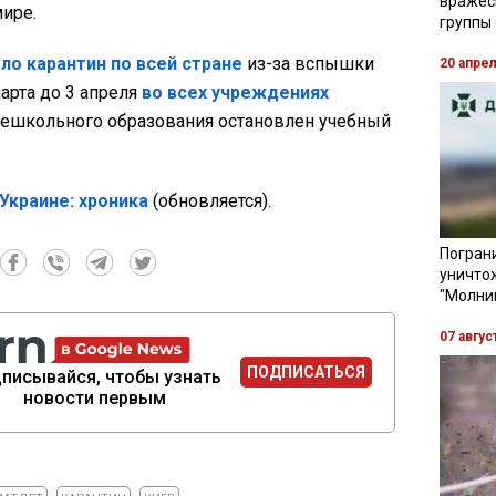
вражес
ире.
группы
ло карантин по всей стране
из-за вспышки
20 апре
арта до 3 апреля
во всех учреждениях
нешкольного образования остановлен учебный
Украине: хроника
(обновляется).
Пограни
уничто
"Молни
07 авгус
ПОДПИСАТЬСЯ
писывайся, чтобы узнать
новости первым