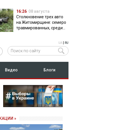
16:26
08 августа
Столкновение трех авто
на Житомирщине: семеро
травмированных, среди
них двое детей
|
UA
RU
Видео
Блоги
КАЦИИ »