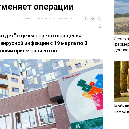
тменяет операции
Читайте також українською мовою
атдет" с целью предотвращения
Зерно п
вирусной инфекции с 19 марта по 3
фермер
новый прием пациентов
давнос
Мобили
семьи 