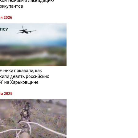
кой техники и ликвидацию
 оккупантов
ля 2026
чники показали, как
жили девять российских
й" на Харьковщине
та 2025