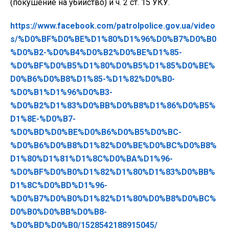
(покушение на убийство) и ч. 2 ст. 15 УКУ.
https://www.facebook.com/patrolpolice.gov.ua/video
s/%D0%BF%D0%BE%D1%80%D1%96%D0%B7%D0%B0
%D0%B2-%D0%B4%D0%B2%D0%BE%D1%85-
%D0%BF%D0%B5%D1%80%D0%B5%D1%85%D0%BE%
D0%B6%D0%B8%D1%85-%D1%82%D0%B0-
%D0%B1%D1%96%D0%B3-
%D0%B2%D1%83%D0%BB%D0%B8%D1%86%D0%B5%
D1%8E-%D0%B7-
%D0%BD%D0%BE%D0%B6%D0%B5%D0%BC-
%D0%B6%D0%B8%D1%82%D0%BE%D0%BC%D0%B8%
D1%80%D1%81%D1%8C%D0%BA%D1%96-
%D0%BF%D0%B0%D1%82%D1%80%D1%83%D0%BB%
D1%8C%D0%BD%D1%96-
%D0%B7%D0%B0%D1%82%D1%80%D0%B8%D0%BC%
D0%B0%D0%BB%D0%B8-
%D0%BD%D0%B0/1528542188915045/