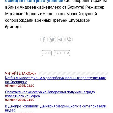
освещает контрнаступление
Сил обороны Украины
вблизи Андреевки (недалеко от Бахмута) Режиссер
Мстислав Чернов вместе со съемочной группой
сопровождали военных Третьей штурмовой
бригады.
КИНО
КУЛЬТУРА
ЧИТАЙТЕ ТАКОЖ »
Netflix снимает фильм о российских военных преступлениях
на Киевщине
05 июля 2025, 03:00
Спектакль режиссера из Запорожья получил награду
известного конкурса
02 июля 2025, 04:00
В Днепре "оживили" Дмитрия Яворницкого: в сети показали
видео