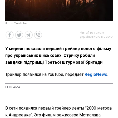
Фото: YouTube
Читайте також
українською мовою
У мережі показали перший трейлер нового фільму
про українських військових. Стрічку робили
завдяки підтримці Третьої штурмової бригади
Трейлер появился на YouTube, передает
RegioNews
.
В сети появился первый трейлер ленты "2000 метров
к Андреевке". Это фильм режиссера Мстислава