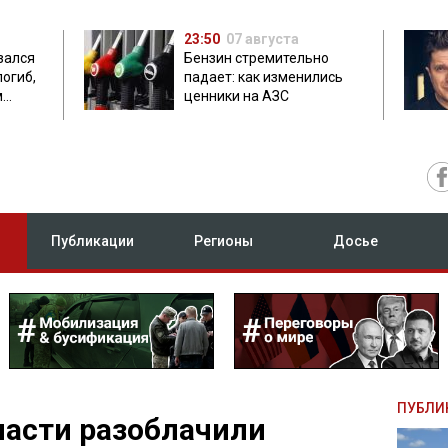
23:50
07 августа
зался
Бензин стремительно
погиб,
падает: как изменились
м
ценники на АЗС
Публикации
Регионы
Досье
ПУБЛИ
ласти разоблачили