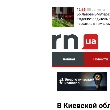
12:56
08 августа
Во Львове BMW вре
в здание: водитель 
пассажир в тяжело
состоянии
Главная
Новости
В Киевской об