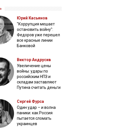
»
Юрий Касьянов
"Коррупция мешает
остановить войну":
Федоров уже перешел
все красные линии
Банковой
Виктор Андрусив
Увеличение цены
войны: удары по
российским НПЗ и
складам заставляют
Путина считать деньги
Сергей Фурса
Один удар – и волна
паники: как Россия
пытается сломать
украинцев