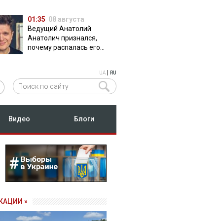
01:35
08 августа
Ведущий Анатолий
Анатолич признался,
почему распалась его
дружба с Остапчуком
|
UA
RU
Видео
Блоги
КАЦИИ »