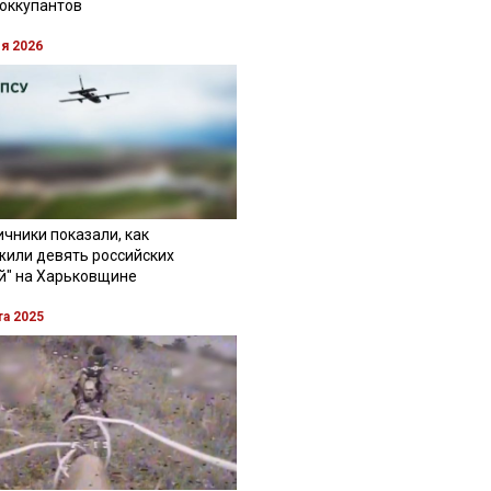
 оккупантов
ля 2026
чники показали, как
жили девять российских
й" на Харьковщине
та 2025