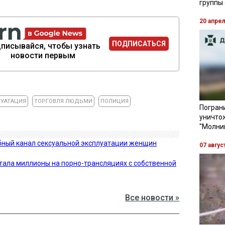
группы
20 апре
ПОДПИСАТЬСЯ
писывайся, чтобы узнать
новости первым
ЛУАТАЦИЯ
ТОРГОВЛЯ ЛЮДЬМИ
ПОЛИЦИЯ
Пограни
уничто
"Молни
бный канал сексуальной эксплуатации женщин
07 авгус
тала миллионы на порно-трансляциях с собственной
Все новости »