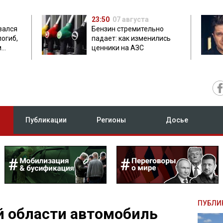
23:50
07 августа
зался
Бензин стремительно
погиб,
падает: как изменились
м
ценники на АЗС
Публикации
Регионы
Досье
ПУБЛИ
й области автомобиль