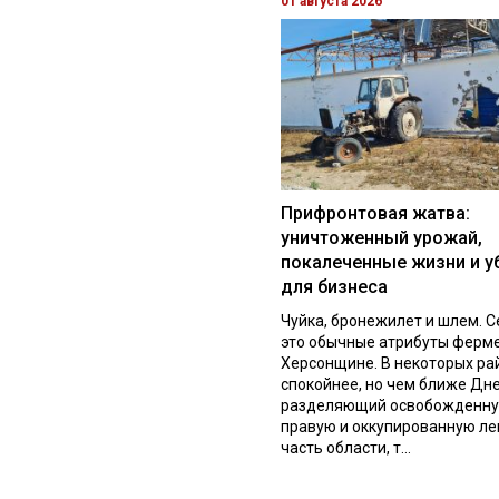
01 августа 2026
Прифронтовая жатва:
уничтоженный урожай,
покалеченные жизни и у
для бизнеса
Чуйка, бронежилет и шлем. С
это обычные атрибуты ферм
Херсонщине. В некоторых ра
спокойнее, но чем ближе Дне
разделяющий освобожденн
правую и оккупированную л
часть области, т...