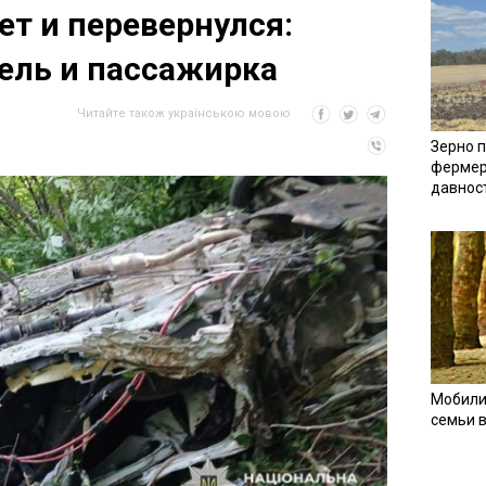
ет и перевернулся:
ель и пассажирка
Читайте також українською мовою
Зерно п
фермер
давнос
Мобили
семьи 