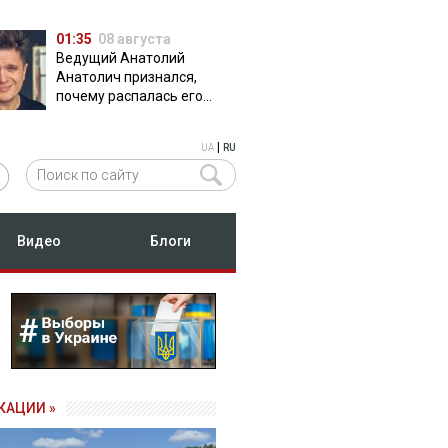
01:35
08 августа
Ведущий Анатолий
Анатолич признался,
почему распалась его
дружба с Остапчуком
|
UA
RU
Видео
Блоги
КАЦИИ »