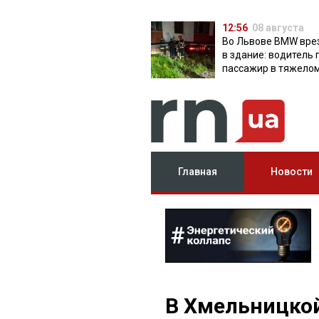
12:56
08 августа
Во Львове BMW вре
в здание: водитель 
пассажир в тяжело
состоянии
Главная
Новости
В Хмельницко