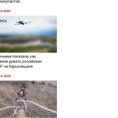
 оккупантов
ля 2026
чники показали, как
жили девять российских
й" на Харьковщине
та 2025