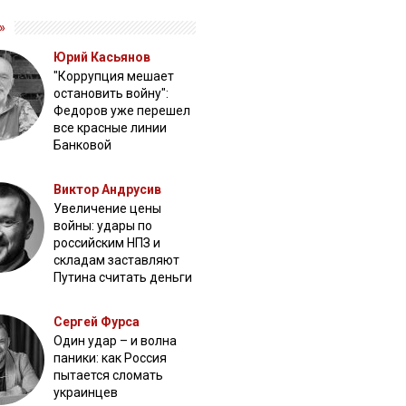
»
Юрий Касьянов
"Коррупция мешает
остановить войну":
Федоров уже перешел
все красные линии
Банковой
Виктор Андрусив
Увеличение цены
войны: удары по
российским НПЗ и
складам заставляют
Путина считать деньги
Сергей Фурса
Один удар – и волна
паники: как Россия
пытается сломать
украинцев