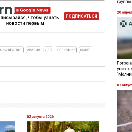
группы
20 апре
ПОДПИСАТЬСЯ
писывайся, чтобы узнать
новости первым
ОИСШЕСТВИЯ
АВАРИЯ
ДТП
ПОГИБШИЕ
КЮВЕТ
Пограни
уничто
"Молни
07 авгус
02 августа 2026