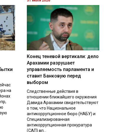
31 июля 2026
Конец теневой вертикали: дело
Арахамии разрушает
бытки
управляемость парламента и
ставит Банковую перед
выбором
ейчас
ера на
Следственные действия в
йонах
отношении ближайшего окружения
пр,
Давида Арахамии свидетельствуют
ую
о том, что Национальное
евую
антикоррупционное бюро (НАБУ) и
Специализированная
антикоррупционная прокуратура
(САП) вп...