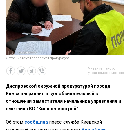
Фото: Киевская городская прокуратура
Читайте також
українською мовою
Днепровской окружной прокуратурой города
Киева направлен в суд обвинительный в
отношении заместителя начальника управления и
сметчика КО "Киевзеленстрой"
Об этом
сообщила
пресс-служба Киевской
городской прокуратуры, передает
RegioNews
.