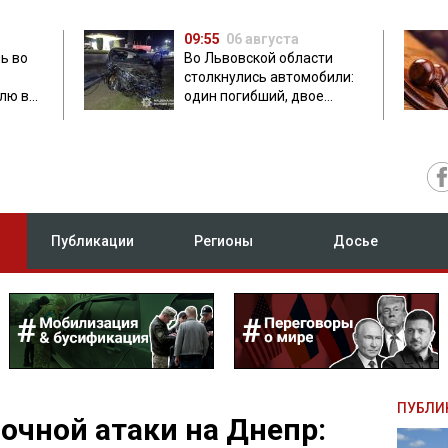
09:55
06 августа
ь во
Во Львовской области
столкнулись автомобили:
лю в
один погибший, двое
травмированных
Публикации
Регионы
Досье
ПУБЛИ
очной атаки на Днепр: