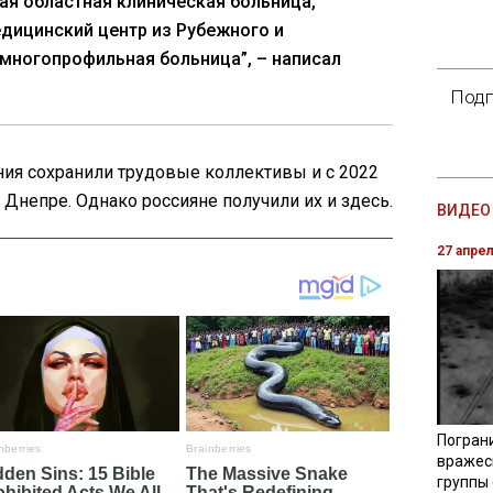
кая областная клиническая больница,
дицинский центр из Рубежного и
многопрофильная больница”, – написал
Подп
ния сохранили трудовые коллективы и с 2022
Днепре. Однако россияне получили их и здесь.
ВИДЕО 
27 апре
Погран
вражес
группы