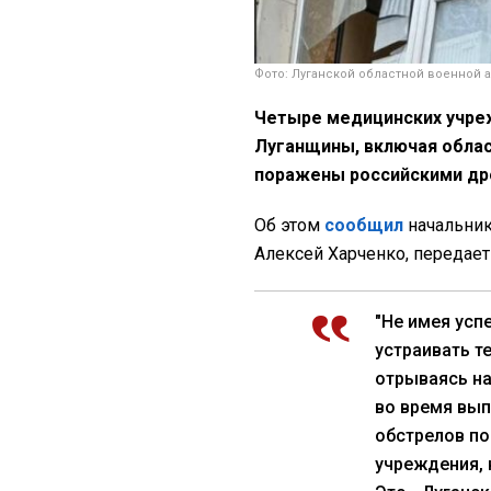
Фото: Луганской областной военной
Четыре медицинских учреж
Луганщины, включая облас
поражены российскими дро
Об этом
сообщил
начальник
Алексей Харченко, передае
"Не имея усп
устраивать т
отрываясь на
во время вып
обстрелов по
учреждения,