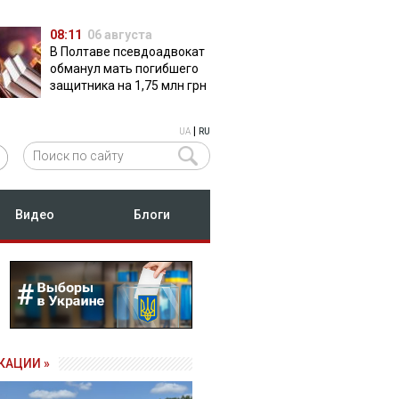
08:11
06 августа
В Полтаве псевдоадвокат
обманул мать погибшего
защитника на 1,75 млн грн
|
UA
RU
Видео
Блоги
КАЦИИ »