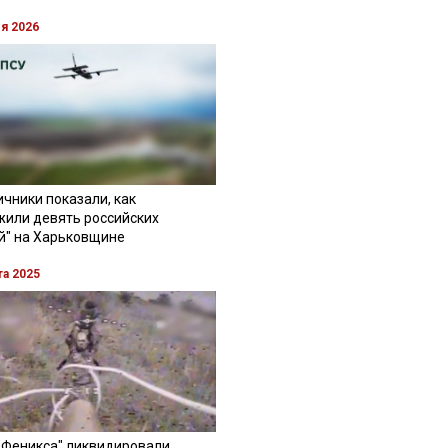
ля 2026
чники показали, как
жили девять российских
й" на Харьковщине
та 2025
"Феникса" ликвидировали