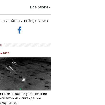
Все блоги »
исывайтесь на RegioNews
»
ля 2026
ичники показали уничтожение
кой техники и ликвидацию
 оккупантов