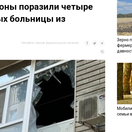
оны поразили четыре
ых больницы из
Зерно п
Читайте також українською мовою
фермер
давнос
Мобили
семьи 