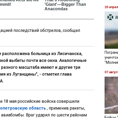
20 апре
дацией последствий обстрелов, сообщил
Пограни
де расположена больница из Лисичанска,
уничто
ной выбиты почти все окна. Аналогичные
"Молни
разного масштаба имеют и другие три
07 авгус
я из Луганщины", - отметил глава
А.
ом 18 мая российские войска совершили
опетровскую область
, применив ракеты,
 авиабомбы. Враг ударил по шести районам
Бойцы 