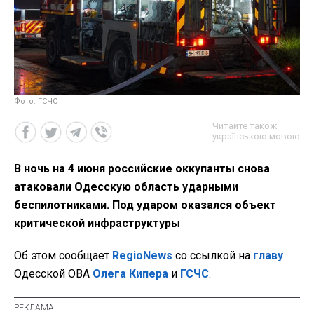
Фото: ГСЧС
Читайте також
українською мовою
В ночь на 4 июня российские оккупанты снова
атаковали Одесскую область ударными
беспилотниками. Под ударом оказался объект
критической инфраструктуры
Об этом сообщает
RegioNews
со ссылкой на
главу
Одесской ОВА
Олега Кипера
и
ГСЧС
.