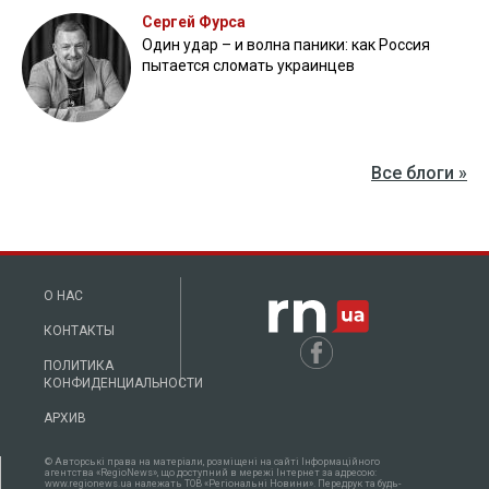
Сергей Фурса
Один удар – и волна паники: как Россия
пытается сломать украинцев
Все блоги »
О НАС
КОНТАКТЫ
ПОЛИТИКА
КОНФИДЕНЦИАЛЬНОСТИ
АРХИВ
© Авторські права на матеріали, розміщені на сайті Інформаційного
агентства «RegioNews», що доступний в мережі Інтернет за адресою:
www.regionews.ua належать ТОВ «Регіональні Новини». Передрук та будь-