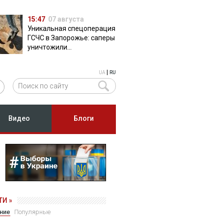
15:47
07 августа
Уникальная спецоперация
ГСЧС в Запорожье: саперы
уничтожили
полуторатонную
российскую авиабомбу
|
UA
RU
ФАБ-500
Видео
Блоги
И »
ние
Популярные