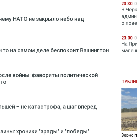
23:30
0
В Чер
админ
очему НАТО не закрыло небо над
о пов
23:00
0
На Пр
 что на самом деле беспокоит Вашингтон
мален
после войны: фавориты политической
ого
ПУБЛИ
ьшей – не катастрофа, а шаг вперед
аины: хроники "зрады" и "победы"
Зерно п