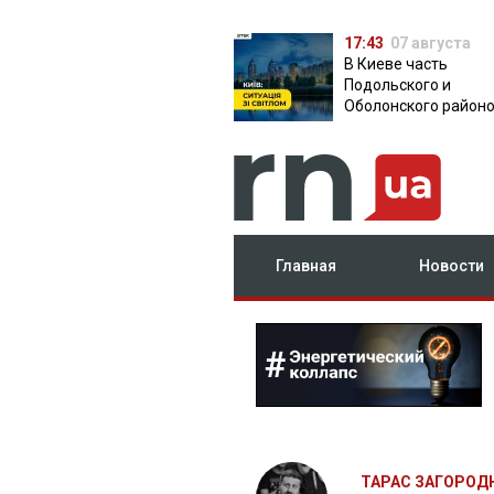
17:43
07 августа
В Киеве часть
Подольского и
Оболонского район
осталась без света:
причина
Главная
Новости
ТАРАС ЗАГОРОД