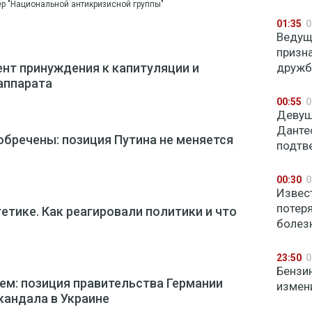
р "Национальной антикризисной группы"
01:35
0
Ведущ
призна
ент принуждения к капитуляции и
дружб
аппарата
00:55
0
Девуш
Данте
обречены: позиция Путина не меняется
подтв
00:30
0
Извес
потер
етике. Как реагировали политики и что
болез
23:50
0
Бензи
м: позиция правительства Германии
измен
кандала в Украине