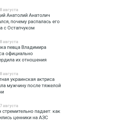
8 августа
ий Анатолий Анатолич
лся, почему распалась его
а с Остапчуком
8 августа
ка певца Владимира
са официально
ердила их отношения
8 августа
тная украинская актриса
яла мужчину после тяжелой
ни
7 августа
н стремительно падает: как
ились ценники на АЗС