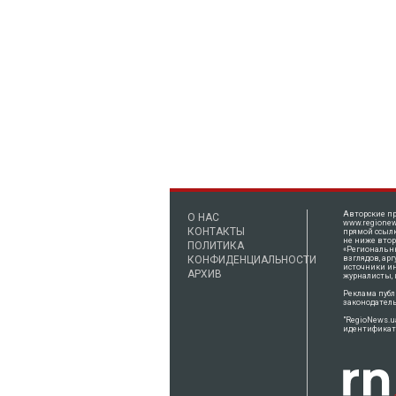
Авторские пр
О НАС
www.regionew
КОНТАКТЫ
прямой ссылк
не ниже втор
ПОЛИТИКА
«Региональны
КОНФИДЕНЦИАЛЬНОСТИ
взглядов, ар
источники и
АРХИВ
журналисты, 
Реклама публ
законодатель
"RegioNews.u
идентификато