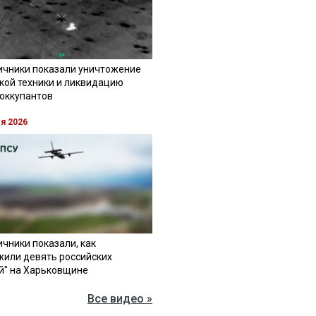
ичники показали уничтожение
кой техники и ликвидацию
 оккупантов
ля 2026
чники показали, как
жили девять российских
й" на Харьковщине
Все видео »